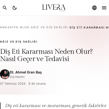
menu
search
dark_mode
language
ANASAYFA
/
BLOG
/
AĞIZ VE DIŞ SAĞLIĞI
/
DIŞ ETI KARARMASI N
AĞIZ VE DIŞ SAĞLIĞI
Diş Eti Kararması Neden Olur?
Nasıl Geçer ve Tedavisi
Dt. Ahmet Eren Baş
Diş Hekimi
07 Temmuz 2026
8 dk okuma
Diş eti kararması ve morarması, genetik faktörler