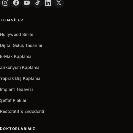
TELEFON
TEDAVILER
+90
Turkey
+90
Hollywood Smile
Hemen
arrow_outward
Al
Dijital Gülüş Tasarımı
E-Max Kaplama
Zirkonyum Kaplama
Yaprak Diş Kaplama
İmplant Tedavisi
Şeffaf Plaklar
Restoratif & Endodonti
DOKTORLARIMIZ