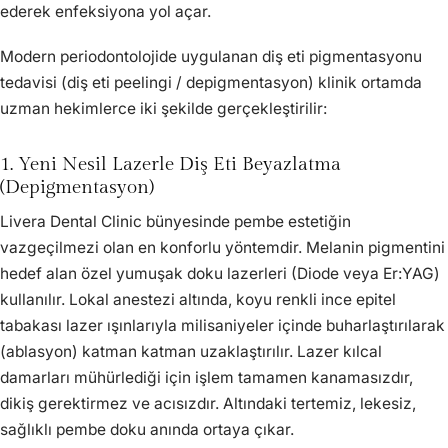
ederek enfeksiyona yol açar.
Modern periodontolojide uygulanan diş eti pigmentasyonu
tedavisi (diş eti peelingi / depigmentasyon) klinik ortamda
uzman hekimlerce iki şekilde gerçekleştirilir:
1. Yeni Nesil Lazerle Diş Eti Beyazlatma
(Depigmentasyon)
Livera Dental Clinic bünyesinde pembe estetiğin
vazgeçilmezi olan en konforlu yöntemdir. Melanin pigmentini
hedef alan özel yumuşak doku lazerleri (Diode veya Er:YAG)
kullanılır. Lokal anestezi altında, koyu renkli ince epitel
tabakası lazer ışınlarıyla milisaniyeler içinde buharlaştırılarak
(ablasyon) katman katman uzaklaştırılır. Lazer kılcal
damarları mühürlediği için işlem tamamen kanamasızdır,
dikiş gerektirmez ve acısızdır. Altındaki tertemiz, lekesiz,
sağlıklı pembe doku anında ortaya çıkar.