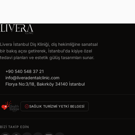
LIVERA
CLINIC
Livera İstanbul Diş Kliniği, diş hekimliğine sanatsal
Ücretsiz
bir bakış açısı getirerek, İstanbul'da kişiye özel
tedavi
tedavi planları ve estetik gülüş tasarımları sunar.
planı
call
alın
+90 540 548 37 21
mail
info@liveradentalclinic.com
24
location_on
Florya No:3/18, Bakırköy 34140 İstanbul
saat
içinde
size
verified
özel
SAĞLIK TURIZMI YETKI BELGESI
teklif
AD
BIZI TAKIP EDIN
SOYAD