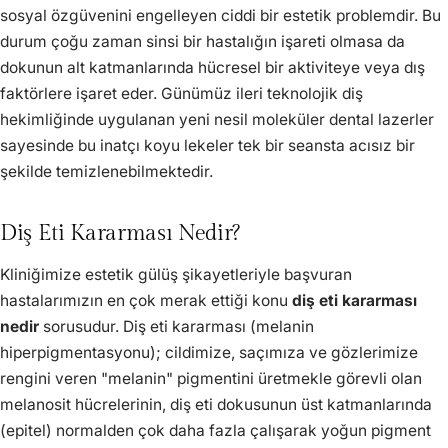
sosyal özgüvenini engelleyen ciddi bir estetik problemdir. Bu
durum çoğu zaman sinsi bir hastalığın işareti olmasa da
dokunun alt katmanlarında hücresel bir aktiviteye veya dış
faktörlere işaret eder. Günümüz ileri teknolojik diş
hekimliğinde uygulanan yeni nesil moleküler dental lazerler
sayesinde bu inatçı koyu lekeler tek bir seansta acısız bir
şekilde temizlenebilmektedir.
Diş Eti Kararması Nedir?
Kliniğimize estetik gülüş şikayetleriyle başvuran
hastalarımızın en çok merak ettiği konu
diş eti kararması
nedir
sorusudur. Diş eti kararması (melanin
hiperpigmentasyonu); cildimize, saçımıza ve gözlerimize
rengini veren "melanin" pigmentini üretmekle görevli olan
melanosit hücrelerinin, diş eti dokusunun üst katmanlarında
(epitel) normalden çok daha fazla çalışarak yoğun pigment