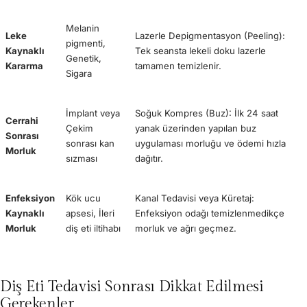
Melanin
Leke
Lazerle Depigmentasyon (Peeling):
pigmenti,
Kaynaklı
Tek seansta lekeli doku lazerle
Genetik,
Kararma
tamamen temizlenir.
Sigara
İmplant veya
Soğuk Kompres (Buz): İlk 24 saat
Cerrahi
Çekim
yanak üzerinden yapılan buz
Sonrası
sonrası kan
uygulaması morluğu ve ödemi hızla
Morluk
sızması
dağıtır.
Enfeksiyon
Kök ucu
Kanal Tedavisi veya Küretaj:
Kaynaklı
apsesi, İleri
Enfeksiyon odağı temizlenmedikçe
Morluk
diş eti iltihabı
morluk ve ağrı geçmez.
Diş Eti Tedavisi Sonrası Dikkat Edilmesi
Gerekenler