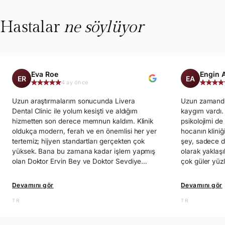
Hastalar
ne söylüyor
Eva Roe
Engin 
ER
EA
4 ay önce
​Uzun araştırmalarım sonucunda Livera
Uzun zamandır d
Dental Clinic ile yolum kesişti ve aldığım
kaygım vardı. 
hizmetten son derece memnun kaldım. Klinik
psikolojimi de
oldukça modern, ferah ve en önemlisi her yer
hocanın kliniğ
tertemiz; hijyen standartları gerçekten çok
şey, sadece d
yüksek. Bana bu zamana kadar işlem yapmış
olarak yaklaşı
olan Doktor Ervin Bey ve Doktor Sevdiye
çok güler yüz
Hanım'ın profesyonel yaklaşımı ve her
anlaşılır şekil
aşamada detaylı bilgi vererek beni
konusunda süre
Devamını gör
Devamını gör
rahatlatması tüm çekincelerimi ortadan
Doktorlar ve e
kaldırdı. Tedavi sürecim hem çok hızlı hem de
TR
gerçekten çok 
TR
ağrısız geçti. İşini bu kadar titizlikle yapan,
almaları ve b
güler yüzlü ve güven veren bir ekip bulmak
için çok kıyme