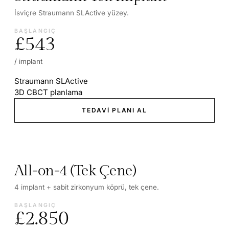
İsviçre Straumann SLActive yüzey.
BAŞLANGIÇ
£543
/ implant
Straumann SLActive
3D CBCT planlama
TEDAVI PLANI AL
All-on-4 (Tek Çene)
4 implant + sabit zirkonyum köprü, tek çene.
BAŞLANGIÇ
£2.850