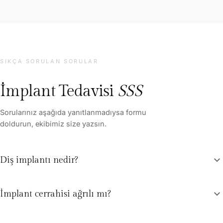
zor. Diş hekimi arayışında olan herkese gönül
profesyonel, t
rahatlığıyla tavsiye ederim. Her şey için çok
sonunda sadece
teşekkürler!
zamanda ozg
Gönül rahatlığ
hem de insan il
gerçekten çok 
SIKÇA SORULAN SORULAR
endişeleri ol
ederim.
İmplant Tedavisi
SSS
Sorularınız aşağıda yanıtlanmadıysa formu
doldurun, ekibimiz size yazsın.
expand_more
Diş implantı nedir?
expand_more
İmplant cerrahisi ağrılı mı?