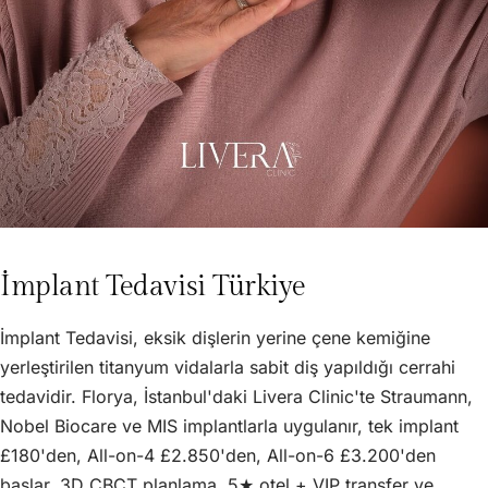
İmplant Tedavisi Türkiye
İmplant Tedavisi, eksik dişlerin yerine çene kemiğine
yerleştirilen titanyum vidalarla sabit diş yapıldığı cerrahi
tedavidir. Florya, İstanbul'daki Livera Clinic'te Straumann,
Nobel Biocare ve MIS implantlarla uygulanır, tek implant
£180'den, All-on-4 £2.850'den, All-on-6 £3.200'den
başlar. 3D CBCT planlama, 5★ otel + VIP transfer ve.