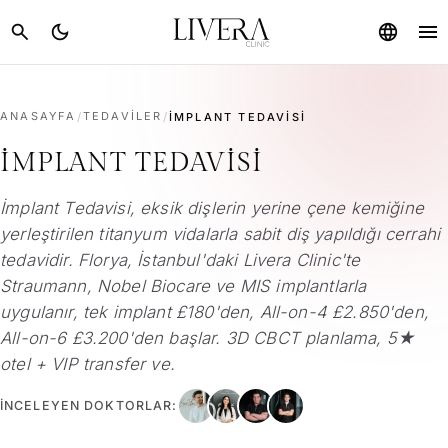
menu
search
dark_mode
language
ANASAYFA
/
TEDAVILER
/
İMPLANT TEDAVISI
İMPLANT TEDAVISI
İmplant Tedavisi, eksik dişlerin yerine çene kemiğine
yerleştirilen titanyum vidalarla sabit diş yapıldığı cerrahi
tedavidir. Florya, İstanbul'daki Livera Clinic'te
Straumann, Nobel Biocare ve MIS implantlarla
uygulanır, tek implant £180'den, All-on-4 £2.850'den,
All-on-6 £3.200'den başlar. 3D CBCT planlama, 5★
otel + VIP transfer ve.
İNCELEYEN DOKTORLAR: