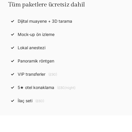
Tüm paketlere ücretsiz dahil
Dijital muayene + 3D tarama
Mock-up ön izleme
Lokal anestezi
Panoramik röntgen
VIP transferler
(£90)
5★ otel konaklama
(£80/night)
İlaç seti
(£60)