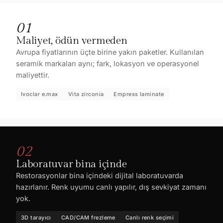
01
Maliyet, ödün vermeden
Avrupa fiyatlarının üçte birine yakın paketler. Kullanılan
seramik markaları aynı; fark, lokasyon ve operasyonel
maliyettir.
Ivoclar e.max
Vita zirconia
Empress laminate
02
Laboratuvar bina içinde
Restorasyonlar bina içindeki dijital laboratuvarda
hazırlanır. Renk uyumu canlı yapılır, dış sevkiyat zamanı
yok.
3D tarayıcı
CAD/CAM frezleme
Canlı renk seçimi