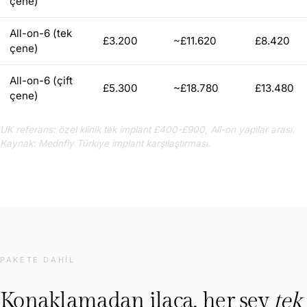
çene)
All-on-6 (tek
£3.200
~£11.620
£8.420
çene)
All-on-6 (çift
£5.300
~£18.780
£13.480
çene)
UK referans: özel klinik tek implant £400-£900, All-on yapılar arası.
Kaynak: Mednfly Türkiye implant karşılaştırması.
PAKETE DAHIL
Konaklamadan ilaca, her şey
tek