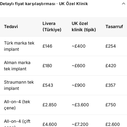
expand_more
Detaylı fiyat karşılaştırması · UK Özel Klinik
Livera
UK özel
Tedavi
Tasarruf
(Türkiye)
klinik (tipik)
Türk marka tek
£146
~£400
£254
implant
Alman marka
£180
~£600
£420
tek implant
Straumann tek
£543
~£900
£357
implant
All-on-4 (tek
£2.850
~£3.600
£750
çene)
All-on-4 (çift
£4.600
~£7.200
£2.600