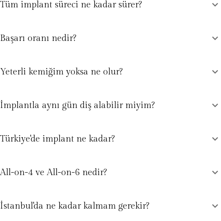
expand_more
Tüm implant süreci ne kadar sürer?
expand_more
Başarı oranı nedir?
expand_more
Yeterli kemiğim yoksa ne olur?
expand_more
İmplantla aynı gün diş alabilir miyim?
expand_more
Türkiye'de implant ne kadar?
expand_more
All-on-4 ve All-on-6 nedir?
expand_more
İstanbul'da ne kadar kalmam gerekir?