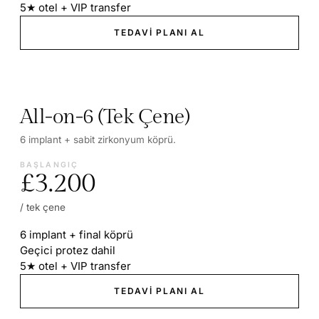
5★ otel + VIP transfer
TEDAVI PLANI AL
All-on-6 (Tek Çene)
6 implant + sabit zirkonyum köprü.
BAŞLANGIÇ
£3.200
/ tek çene
6 implant + final köprü
Geçici protez dahil
5★ otel + VIP transfer
TEDAVI PLANI AL