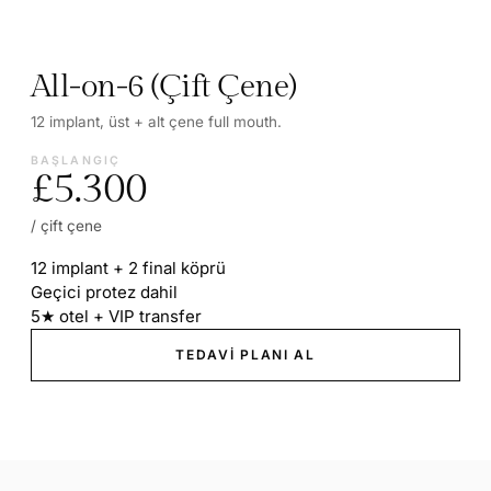
All-on-6 (Çift Çene)
12 implant, üst + alt çene full mouth.
BAŞLANGIÇ
£5.300
/ çift çene
12 implant + 2 final köprü
Geçici protez dahil
5★ otel + VIP transfer
TEDAVI PLANI AL