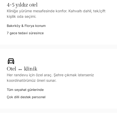
4-5 yıldız otel
Kliniğe yürüme mesafesinde konfor. Kahvaltı dahil, tek/çift
kişilik oda seçimi.
Bakırköy & Florya konum
7 gece tedavi süresince
directions_car
Otel ↔ klinik
Her randevu için özel araç. Şehre çıkmak isterseniz
koordinatörümüz öneri sunar.
Tüm seyahat günlerinde
Çok dilli destek personel