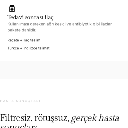
medication
Tedavi sonrası ilaç
Kullanılması gereken ağrı kesici ve antibiyotik gibi ilaçlar
pakete dahildir.
Reçete + ilaç teslim
Türkçe + İngilizce talimat
HASTA SONUÇLARI
Filtresiz, rötuşsuz,
gerçek hasta
sonuçları