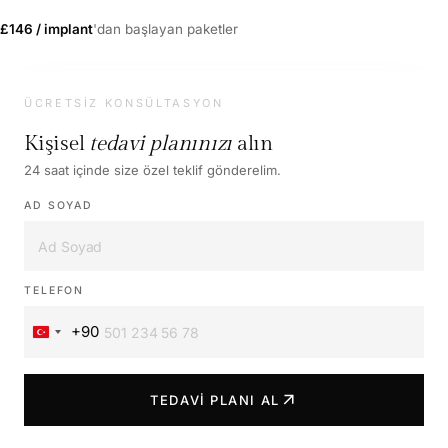
£146 / implant
'dan başlayan paketler
ÜCRETSIZ KONSÜLTASYON
Kişisel
tedavi planınızı
alın
24 saat içinde size özel teklif gönderelim.
AD SOYAD
TELEFON
+90
Turkey
+90
arrow_outward
TEDAVI PLANI AL