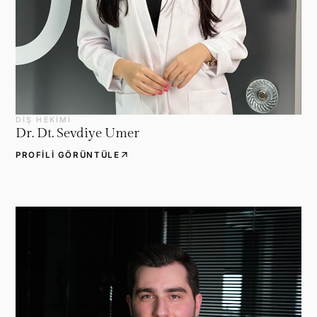
DIŞ HEKIMI
Dr. Dt. Sevdiye Umer
arrow_outward
PROFILI GÖRÜNTÜLE