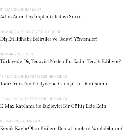
31 MAR 2026
· İMPLANT
Adım Adım Diş İmplantı Tedavi Süreci
26 MAR 2026
· AĞIZ VE DIŞ SAĞLIĞI
Diş Eti İltihabı: Belirtiler ve Tedavi Yöntemleri
26 MAR 2026
· GENEL
Türkiye’de Diş Tedavisi Neden Bu Kadar Tercih Ediliyor?
18 MAR 2026
· ESTETIK DIŞ HEKIMLIĞI
Tom Cruise’un Hollywood Gülüşü ile Dönüşümü
13 MAR 2026
· ESTETIK DIŞ HEKIMLIĞI
E-Max Kaplama ile Etkileyici Bir Gülüş Elde Edin
08 MAR 2026
· İMPLANT
Kemik Kaybı Olan Kişilere Dental İmplant Yapılabilir mi?