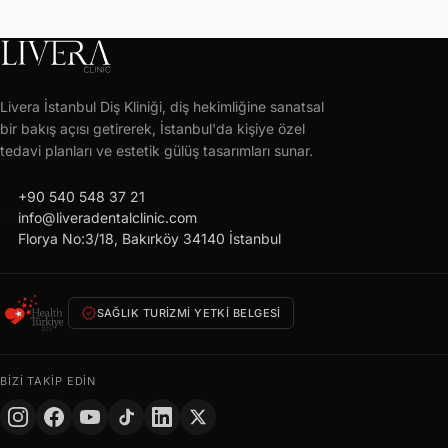
Livera İstanbul Diş Kliniği, diş hekimliğine sanatsal
bir bakış açısı getirerek, İstanbul'da kişiye özel
tedavi planları ve estetik gülüş tasarımları sunar.
call
+90 540 548 37 21
mail
info@liveradentalclinic.com
location_on
Florya No:3/18, Bakırköy 34140 İstanbul
verified
SAĞLIK TURIZMI YETKI BELGESI
BIZI TAKIP EDIN