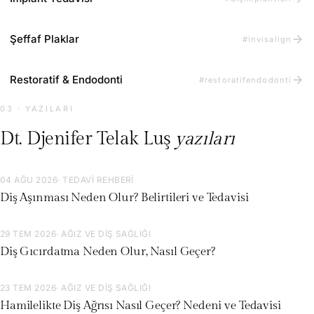
arrow_forward
Şeffaf Plaklar
#invisalign
arrow_forward
Restoratif & Endodonti
#restoratifendodonti
03 · YAZILARI
Dt. Djenifer Telak Luş
yazıları
04 AĞU 2026
· TEDAVI REHBERI
Diş Aşınması Neden Olur? Belirtileri ve Tedavisi
29 TEM 2026
· AĞIZ VE DIŞ SAĞLIĞI
Diş Gıcırdatma Neden Olur, Nasıl Geçer?
23 TEM 2026
· AĞIZ VE DIŞ SAĞLIĞI
Hamilelikte Diş Ağrısı Nasıl Geçer? Nedeni ve Tedavisi