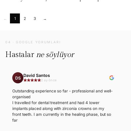
←
1
2
3
→
04 · GOOGLE YORUMLARI
Hastalar
ne söylüyor
David Santos
DS
2 ay önce
Outstanding experience so far - professional and well-
organised
I travelled for dental treatment and had 4 lower
implants placed along with zirconia crowns on my
front teeth. I am currently in the healing phase, but so
far