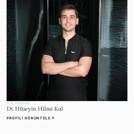
DIŞ HEKIMI
Dt. Hüseyin Hilmi Kul
arrow_outward
PROFILI GÖRÜNTÜLE