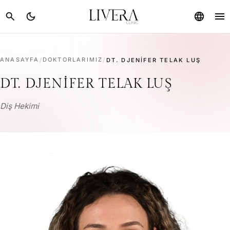
menu
search
dark_mode
language
ANASAYFA
/
DOKTORLARIMIZ
/
DT. DJENIFER TELAK LUŞ
DT. DJENIFER TELAK LUŞ
Diş Hekimi