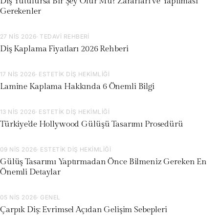
Diş Yutulursa Bir Şey Olur Mu? Zararları ve Yapılması
Gerekenler
27 NIS 2026
· TEDAVI REHBERI
Diş Kaplama Fiyatları 2026 Rehberi
17 NIS 2026
· ESTETIK DIŞ HEKIMLIĞI
Lamine Kaplama Hakkında 6 Önemli Bilgi
13 NIS 2026
· ESTETIK DIŞ HEKIMLIĞI
Türkiye’de Hollywood Gülüşü Tasarımı Prosedürü
09 NIS 2026
· ESTETIK DIŞ HEKIMLIĞI
Gülüş Tasarımı Yaptırmadan Önce Bilmeniz Gereken En
Önemli Detaylar
05 NIS 2026
· GENEL
Çarpık Diş: Evrimsel Açıdan Gelişim Sebepleri