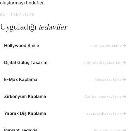
oluşturmayı hedefler.
02 · TEDAVILER
Uyguladığı
tedaviler
arrow_forward
Hollywood Smile
#hollywoodsmile
arrow_forward
Dijital Gülüş Tasarımı
#dijitalgülüştasarımı
arrow_forward
E-Max Kaplama
#emaxkaplama
arrow_forward
Zirkonyum Kaplama
#zirkonyumkaplama
arrow_forward
Yaprak Diş Kaplama
#yaprakdişkaplama
arrow_forward
İmplant Tedavisi
#dişimplantları