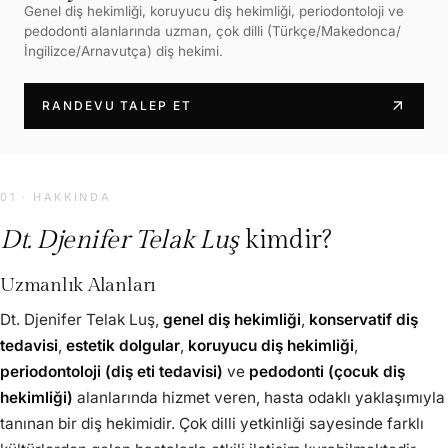
Genel diş hekimliği, koruyucu diş hekimliği, periodontoloji ve
pedodonti alanlarında uzman, çok dilli (Türkçe/Makedonca/
İngilizce/Arnavutça) diş hekimi.
arrow_outward
RANDEVU TALEP ET
01 · HAKKINDA
Dt. Djenifer Telak Luş
kimdir?
Uzmanlık Alanları
Dt. Djenifer Telak Luş,
genel diş hekimliği
,
konservatif diş
tedavisi
,
estetik dolgular
,
koruyucu diş hekimliği
,
periodontoloji (diş eti tedavisi)
ve
pedodonti (çocuk diş
hekimliği)
alanlarında hizmet veren, hasta odaklı yaklaşımıyla
tanınan bir diş hekimidir. Çok dilli yetkinliği sayesinde farklı