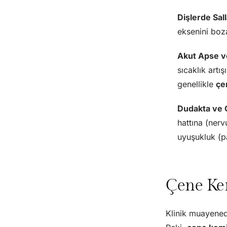
Dişlerde Sal
eksenini boza
Akut Apse ve
sıcaklık artı
genellikle
çen
Dudakta ve 
hattına (nerv
uyuşukluk (pa
Çene Kem
Klinik muayened