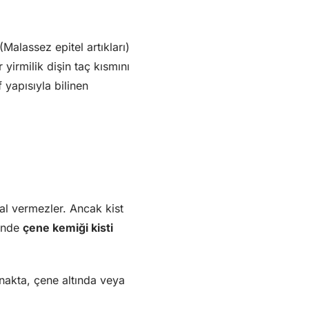
Malassez epitel artıkları)
 yirmilik dişin taç kısmını
 yapısıyla bilinen
yal vermezler. Ancak kist
ğinde
çene kemiği kisti
anakta, çene altında veya