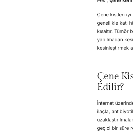
Peki,
çene kemiğ
Çene kistleri iyi
genellikle katı h
kısaltır. Tümör 
yapılmadan kesin
kesinleştirmek a
Çene Kis
Edilir?
İnternet üzerind
ilaçla, antibiyo
uzaklaştırılmala
geçici bir süre r