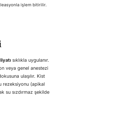
easyonla işlem bitirilir.
i
iyatı
sıklıkla uygulanır.
on veya genel anestezi
dokusuna ulaşılır. Kist
cu rezeksiyonu (apikal
rak su sızdırmaz şekilde