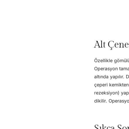
Alt Çene
Özellikle gömülü
Operasyon tamam
altında yapılır. 
çeperi kemikten 
rezeksiyon) yapı
dikilir. Operasy
Sıkça So