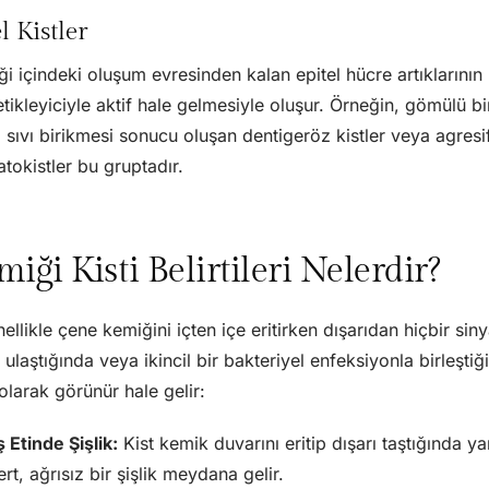
l Kistler
i içindeki oluşum evresinden kalan epitel hücre artıklarının (
etikleyiciyle aktif hale gelmesiyle oluşur. Örneğin, gömülü bir
sıvı birikmesi sonucu oluşan dentigeröz kistler veya agresif
tokistler bu gruptadır.
iği Kisti Belirtileri Nelerdir?
nellikle çene kemiğini içten içe eritirken dışarıdan hiçbir sin
e ulaştığında veya ikincil bir bakteriyel enfeksiyonla birleşti
olarak görünür hale gelir:
 Etinde Şişlik:
Kist kemik duvarını eritip dışarı taştığında y
rt, ağrısız bir şişlik meydana gelir.