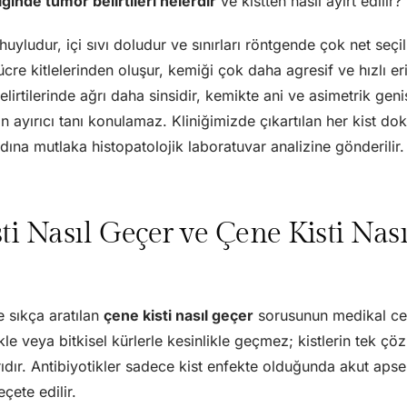
inde tümör belirtileri nelerdir
ve kistten nasıl ayırt edilir?
 huyludur, içi sıvı doludur ve sınırları röntgende çok net seçi
ücre kitlelerinden oluşur, kemiği çok daha agresif ve hızlı erit
belirtilerinde ağrı daha sinsidir, kemikte ani ve asimetrik gen
 ayırıcı tanı konulamaz. Kliniğimizde çıkartılan her kist d
dına mutlaka histopatolojik laboratuvar analizine gönderilir.
ti Nasıl Geçer ve Çene Kisti Nası
e sıkça aratılan
çene kisti nasıl geçer
sorusunun medikal ceva
tikle veya bitkisel kürlerle kesinlikle geçmez; kistlerin tek ç
rıdır. Antibiyotikler sadece kist enfekte olduğunda akut apsen
eçete edilir.