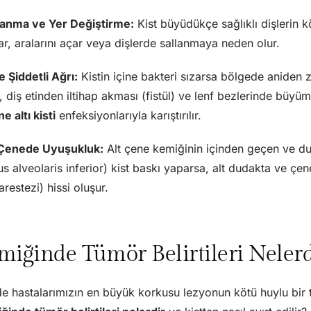
lanma ve Yer Değiştirme:
Kist büyüdükçe sağlıklı dişlerin kök
r, aralarını açar veya dişlerde sallanmaya neden olur.
 Şiddetli Ağrı:
Kistin içine bakteri sızarsa bölgede aniden zo
şı, diş etinden iltihap akması (fistül) ve lenf bezlerinde büyü
e altı kisti
enfeksiyonlarıyla karıştırılır.
Çenede Uyuşukluk:
Alt çene kemiğinin içinden geçen ve du
us alveolaris inferior) kist baskı yaparsa, alt dudakta ve 
restezi) hissi oluşur.
iğinde Tümör Belirtileri Nelerd
e hastalarımızın en büyük korkusu lezyonun kötü huylu bir t