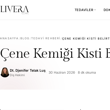
TEDAVILER
DO
expand_more
ANASAYFA
/
BLOG
/
TEDAVI REHBERI
/
ÇENE KEMIĞI KISTI BELIRT
Çene Kemiği Kisti B
Dt. Djenifer Telak Luş
30 Haziran 2026
8 dk okuma
Diş Hekimi