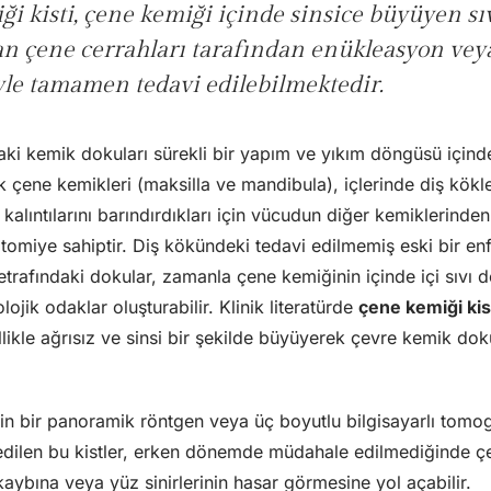
i kisti, çene kemiği içinde sinsice büyüyen sıv
an çene cerrahları tarafından enükleasyon ve
yle tamamen tedavi edilebilmektedir.
ki kemik dokuları sürekli bir yapım ve yıkım döngüsü içinde
k çene kemikleri (maksilla ve mandibula), içlerinde diş kökl
 kalıntılarını barındırdıkları için vücudun diğer kemiklerinde
natomiye sahiptir. Diş kökündeki tedavi edilmemiş eski bir 
etrafındaki dokular, zamanla çene kemiğinin içinde içi sıvı dol
olojik odaklar oluşturabilir. Klinik literatürde
çene kemiği kis
llikle ağrısız ve sinsi bir şekilde büyüyerek çevre kemik do
n bir panoramik röntgen veya üç boyutlu bilgisayarlı tomo
 edilen bu kistler, erken dönemde müdahale edilmediğinde çe
n kaybına veya yüz sinirlerinin hasar görmesine yol açabilir.