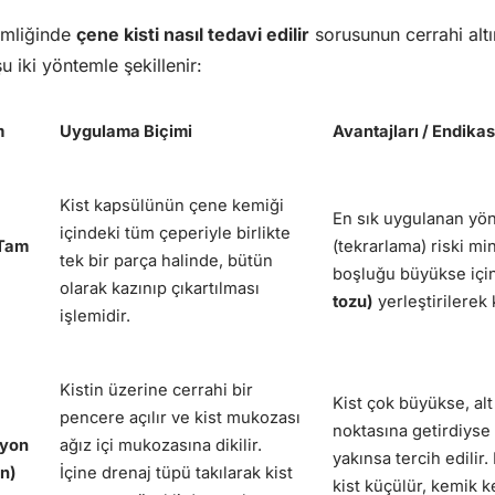
imliğinde
çene kisti nasıl tedavi edilir
sorusunun cerrahi altın
 iki yöntemle şekillenir:
m
Uygulama Biçimi
Avantajları / Endika
Kist kapsülünün çene kemiği
En sık uygulanan yö
içindeki tüm çeperiyle birlikte
(Tam
(tekrarlama) riski m
tek bir parça halinde, bütün
boşluğu büyükse iç
olarak kazınıp çıkartılması
tozu)
yerleştirilerek k
işlemidir.
Kistin üzerine cerrahi bir
Kist çok büyükse, alt
pencere açılır ve kist mukozası
noktasına getirdiyse
syon
ağız içi mukozasına dikilir.
yakınsa tercih edilir.
n)
İçine drenaj tüpü takılarak kist
kist küçülür, kemik k