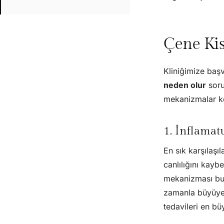
Çene Kis
Kliniğimize baş
neden olur
soru
mekanizmalar kök
1. İnflamatu
En sık karşılaşıl
canlılığını kay
mekanizması bu e
zamanla büyüyer
tedavileri en bü