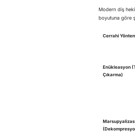
Modern diş hek
boyutuna göre şu
Cerrahi Yönte
Enükleasyon 
Çıkarma)
Marsupyaliza
(Dekompresyo