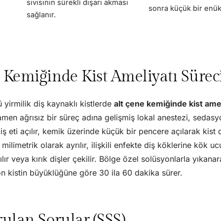
sıvısının sürekli dışarı akması
sonra küçük bir enükl
sağlanır.
 Kemiğinde Kist Ameliyatı Sürec
 yirmilik diş kaynaklı kistlerde
alt çene kemiğinde kist amel
en ağrısız bir süreç adına gelişmiş lokal anestezi, sedasy
Diş eti açılır, kemik üzerinde küçük bir pencere açılarak kist 
milimetrik olarak ayrılır, ilişkili enfekte diş köklerine kök u
lır veya kırık dişler çekilir. Bölge özel solüsyonlarla yıkana
on kistin büyüklüğüne göre 30 ila 60 dakika sürer.
rulan Sorular (SSS)