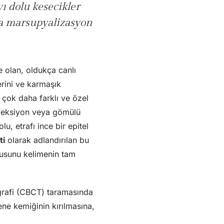
ı dolu kesecikler
ya marsupyalizasyon
 olan, oldukça canlı
erini ve karmaşık
n çok daha farklı ve özel
enfeksiyon veya gömülü
u, etrafı ince bir epitel
ti
olarak adlandırılan bu
kusunu kelimenin tam
grafi (CBCT) taramasında
ne kemiğinin kırılmasına,