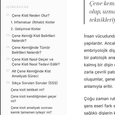
Çene kemiğ
İÇINDEKILER
olup, uzm
Çene Kisti Neden Olur?
teknikleri
1. İnflamatuar (İltihabi) Kistler
2. Gelişimsel Kistler
İnsan vücudunda
Çene Kemiği Kisti Belirtileri
Nelerdir?
yapılardır. Anca
Çene Kemiğinde Tümör
embriyolojik diş
Belirtileri Nelerdir?
bir patolojik a
Çene Kisti Nasıl Geçer ve
Çene Kisti Nasıl Tedavi Edilir?
kalmış bir dişin 
Alt Çene Kemiğinde Kist
zarla çevrili pat
Ameliyatı Süreci
oluşumlar, gene
Sıkça Sorulan Sorular (SSS)
anlamıyla eritir.
Çene kisti tehlikeli mi?
Çene kisti kendiliğinden geçer
Çoğu zaman ruti
mi?
şans eseri fark
Çene kisti ameliyatı sonrası
kemik tamamen iyileşir mi?
sağlıklı dişleri