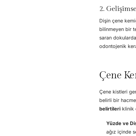
2. Gelişimse
Dişin çene kemiğ
bilinmeyen bir t
saran dokularda 
odontojenik kera
Çene Kem
Çene kistleri ge
belirli bir hacm
belirtileri
klinik 
Yüzde ve Diş
ağız içinde se