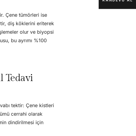
RANDEVU AL
lir. Çene tümörleri ise
ir, diş köklerini eriterek
işlemeler olur ve biyopsi
okusu, bu ayrımı %100
l Tedavi
bı tektir: Çene kistleri
özümü cerrahi olarak
in dindirilmesi için