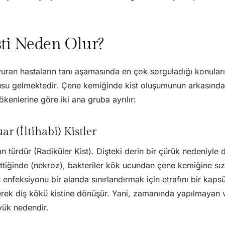
ti Neden Olur?
vuran hastaların tanı aşamasında en çok sorguladığı konula
su gelmektedir. Çene kemiğinde kist oluşumunun arkasında 
enlerine göre iki ana gruba ayrılır:
ar (İltihabi) Kistler
an türdür (Radiküler Kist). Dişteki derin bir çürük nedeniyle di
bettiğinde (nekroz), bakteriler kök ucundan çene kemiğine 
nfeksiyonu bir alanda sınırlandırmak için etrafını bir kapsü
ek diş kökü kistine dönüşür. Yani, zamanında yapılmayan v
yük nedendir.