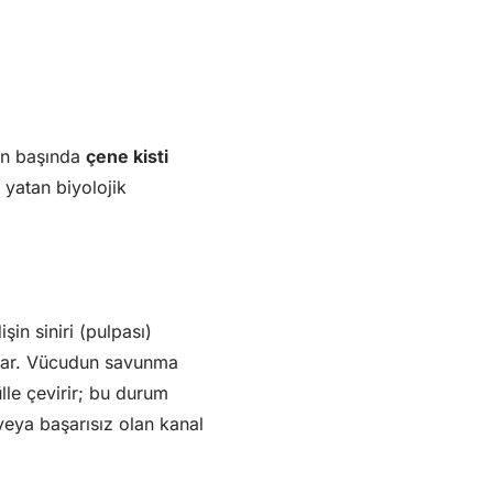
rın başında
çene kisti
yatan biyolojik
şin siniri (pulpası)
sızar. Vücudun savunma
lle çevirir; bu durum
eya başarısız olan kanal