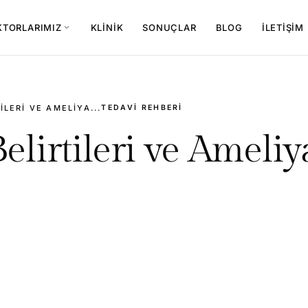
KTORLARIMIZ
KLINIK
SONUÇLAR
BLOG
İLETIŞIM
expand_more
ILERI VE AMELIYA...
TEDAVI REHBERI
elirtileri ve Ameliy