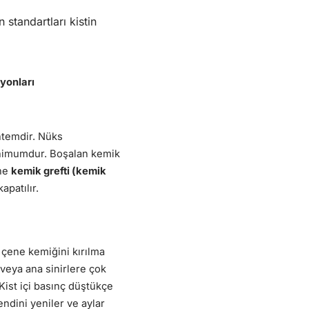
 standartları kistin
syonları
ntemdir. Nüks
inimumdur. Boşalan kemik
ine
kemik grefti (kemik
apatılır.
 çene kemiğini kırılma
 veya ana sinirlere çok
 Kist içi basınç düştükçe
endini yeniler ve aylar