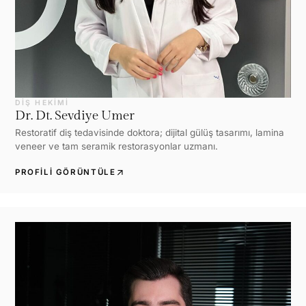
DIŞ HEKIMI
Dr. Dt. Sevdiye Umer
Restoratif diş tedavisinde doktora; dijital gülüş tasarımı, lamina
veneer ve tam seramik restorasyonlar uzmanı.
arrow_outward
PROFILI GÖRÜNTÜLE