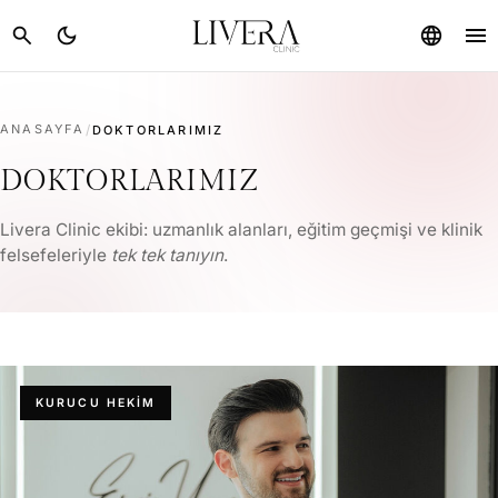
menu
search
dark_mode
language
ANASAYFA
/
DOKTORLARIMIZ
DOKTORLARIMIZ
Livera Clinic ekibi: uzmanlık alanları, eğitim geçmişi ve klinik
felsefeleriyle
tek tek tanıyın
.
KURUCU HEKIM