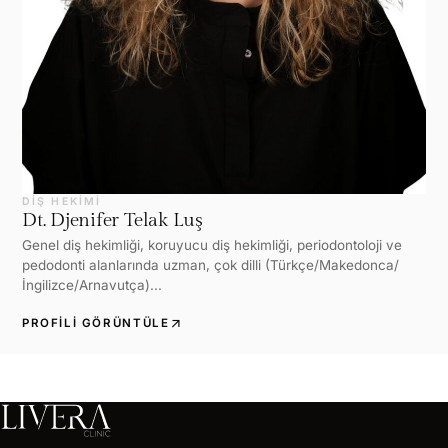
DIŞ HEKIMI
Dt. Djenifer Telak Luş
Genel diş hekimliği, koruyucu diş hekimliği, periodontoloji ve
pedodonti alanlarında uzman, çok dilli (Türkçe/Makedonca/
İngilizce/Arnavutça)...
arrow_outward
PROFILI GÖRÜNTÜLE