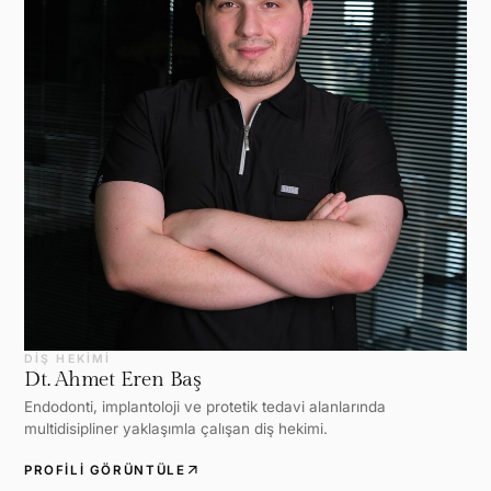
DIŞ HEKIMI
Dt. Ahmet Eren Baş
Endodonti, implantoloji ve protetik tedavi alanlarında
multidisipliner yaklaşımla çalışan diş hekimi.
arrow_outward
PROFILI GÖRÜNTÜLE