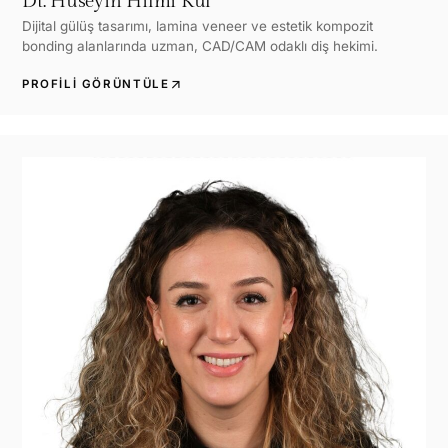
Dt. Hüseyin Hilmi Kul
Dijital gülüş tasarımı, lamina veneer ve estetik kompozit
bonding alanlarında uzman, CAD/CAM odaklı diş hekimi.
arrow_outward
PROFILI GÖRÜNTÜLE