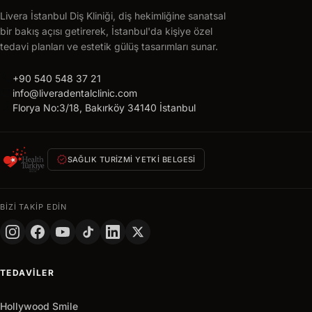
Livera İstanbul Diş Kliniği, diş hekimliğine sanatsal
bir bakış açısı getirerek, İstanbul'da kişiye özel
tedavi planları ve estetik gülüş tasarımları sunar.
call
+90 540 548 37 21
mail
info@liveradentalclinic.com
location_on
Florya No:3/18, Bakırköy 34140 İstanbul
verified
SAĞLIK TURIZMI YETKI BELGESI
BIZI TAKIP EDIN
TEDAVILER
Hollywood Smile