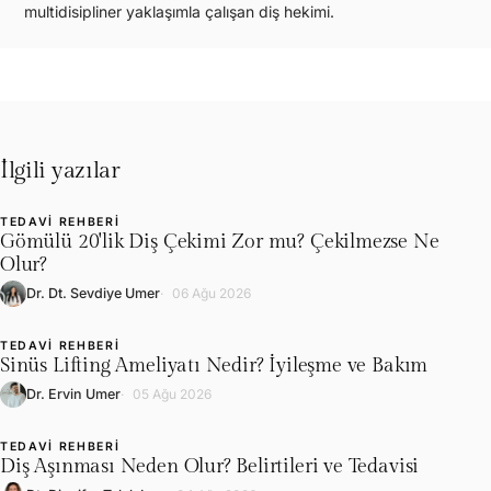
multidisipliner yaklaşımla çalışan diş hekimi.
İlgili yazılar
TEDAVI REHBERI
L
Gömülü 20'lik Diş Çekimi Zor mu? Çekilmezse Ne
Olur?
Dr. Dt. Sevdiye Umer
06 Ağu 2026
TEDAVI REHBERI
L
Sinüs Lifting Ameliyatı Nedir? İyileşme ve Bakım
Dr. Ervin Umer
05 Ağu 2026
TEDAVI REHBERI
L
Diş Aşınması Neden Olur? Belirtileri ve Tedavisi