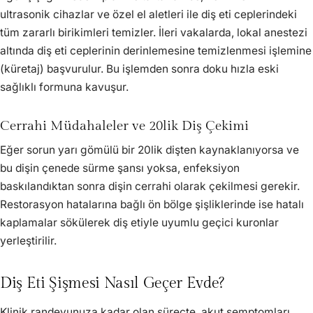
ultrasonik cihazlar ve özel el aletleri ile diş eti ceplerindeki
tüm zararlı birikimleri temizler. İleri vakalarda, lokal anestezi
altında diş eti ceplerinin derinlemesine temizlenmesi işlemine
(küretaj) başvurulur. Bu işlemden sonra doku hızla eski
sağlıklı formuna kavuşur.
Cerrahi Müdahaleler ve 20lik Diş Çekimi
Eğer sorun yarı gömülü bir 20lik dişten kaynaklanıyorsa ve
bu dişin çenede sürme şansı yoksa, enfeksiyon
baskılandıktan sonra dişin cerrahi olarak çekilmesi gerekir.
Restorasyon hatalarına bağlı ön bölge şişliklerinde ise hatalı
kaplamalar sökülerek diş etiyle uyumlu geçici kuronlar
yerleştirilir.
Diş Eti Şişmesi Nasıl Geçer Evde?
Klinik randevunuza kadar olan süreçte, akut semptomları