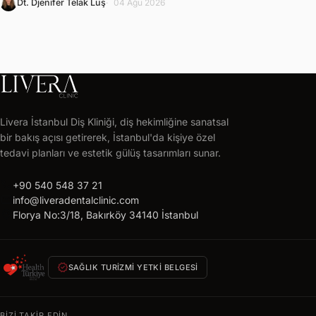
Dt. Djenifer Telak Luş
04 Ağu 2026
LIVERA
CLINIC
Livera İstanbul Diş Kliniği, diş hekimliğine sanatsal
Ücretsiz
bir bakış açısı getirerek, İstanbul'da kişiye özel
tedavi
tedavi planları ve estetik gülüş tasarımları sunar.
planı
call
alın
+90 540 548 37 21
mail
info@liveradentalclinic.com
24
location_on
Florya No:3/18, Bakırköy 34140 İstanbul
saat
içinde
size
verified
özel
SAĞLIK TURIZMI YETKI BELGESI
teklif
AD
BIZI TAKIP EDIN