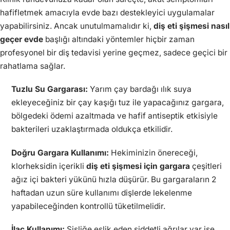
hafifletmek amacıyla evde bazı destekleyici uygulamalar
yapabilirsiniz. Ancak unutulmamalıdır ki,
diş eti şişmesi nasıl
geçer evde
başlığı altındaki yöntemler hiçbir zaman
profesyonel bir diş tedavisi yerine geçmez, sadece geçici bir
rahatlama sağlar.
Tuzlu Su Gargarası:
Yarım çay bardağı ılık suya
ekleyeceğiniz bir çay kaşığı tuz ile yapacağınız gargara,
bölgedeki ödemi azaltmada ve hafif antiseptik etkisiyle
bakterileri uzaklaştırmada oldukça etkilidir.
Doğru Gargara Kullanımı:
Hekiminizin önereceği,
klorheksidin içerikli
diş eti şişmesi için gargara
çeşitleri
ağız içi bakteri yükünü hızla düşürür. Bu gargaraların 2
haftadan uzun süre kullanımı dişlerde lekelenme
yapabileceğinden kontrollü tüketilmelidir.
İlaç Kullanımı:
Şişliğe eşlik eden şiddetli ağrılar var ise,