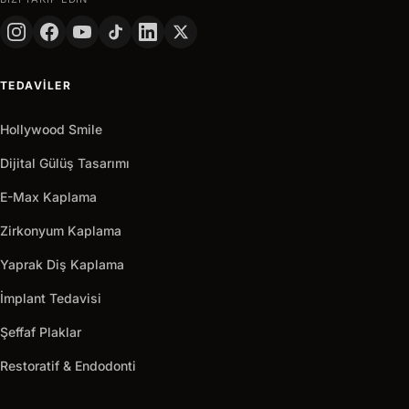
SOYAD
TELEFON
TEDAVILER
+90
Turkey
+90
Hollywood Smile
Hemen
arrow_outward
Al
Dijital Gülüş Tasarımı
E-Max Kaplama
Zirkonyum Kaplama
Yaprak Diş Kaplama
İmplant Tedavisi
Şeffaf Plaklar
Restoratif & Endodonti