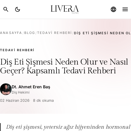
menu
search
dark_mode
language
ANASAYFA
/
BLOG
/
TEDAVI REHBERI
/
DIŞ ETI ŞIŞMESI NEDEN OL
TEDAVI REHBERI
Diş Eti Şişmesi Neden Olur ve Nasıl
Geçer? Kapsamlı Tedavi Rehberi
Dt. Ahmet Eren Baş
Diş Hekimi
02 Haziran 2026
8 dk okuma
Diş eti şişmesi, yetersiz ağız hijyeninden hormonal