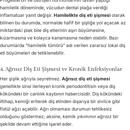
Progesteron ve östrojen hormonlarının tavan yaptığı
hamilelik döneminde, vücudun dental plağa verdiği
inflamatuar yanıt değişir.
Hamilelikte diş eti şişmesi
olarak
bilinen bu durumda, normalde hafif bir şişliğe yol açacak az
miktardaki plak bile diş etlerinin aşırı büyümesine,
kızarmasına ve kolayca kanamasına neden olabilir. Bazı
durumlarda "hamilelik tümörü" adı verilen zararsız lokal diş
eti büyümeleri de tetiklenebilir.
4. Ağrısız Diş Eti Şişmesi ve Kronik Enfeksiyonlar
Her şişlik ağrıyla seyretmez.
Ağrısız diş eti şişmesi
genellikle sinsi ilerleyen kronik periodontitisin veya diş
kökündeki bir canlılık kaybının habercisidir. Diş kökündeki
iltihap, kemiği eriterek diş etinden dışarıya bir sivilce gibi
fistül ağzı açabilir. Ağrı olmaması durumun tehlikesiz
olduğunu göstermez; aksine, kemik yıkımının ağrısız bir
şekilde devam ettiğine işaret eder.