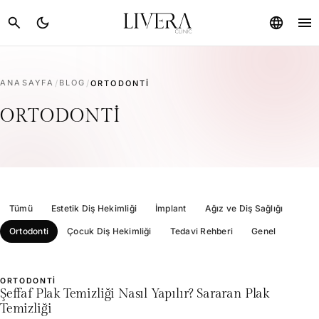
menu
search
dark_mode
language
ANASAYFA
/
BLOG
/
ORTODONTI
ORTODONTI
Tümü
Estetik Diş Hekimliği
İmplant
Ağız ve Diş Sağlığı
Ortodonti
Çocuk Diş Hekimliği
Tedavi Rehberi
Genel
ORTODONTI
L
Şeffaf Plak Temizliği Nasıl Yapılır? Sararan Plak
Temizliği