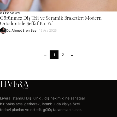
ORTODONTI
Görünmez Diş Teli ve Seramik Braketler: Modern
Ortodontide Şeffaf Bir Yol
Dt. Ahmet Eren Baş
15 Ara 2025
←
1
2
→
Livera İstanbul Diş Kliniği, diş hekimliğine sanatsal
bir bakış açısı getirerek, İstanbul'da kişiye özel
tedavi planları ve estetik gülüş tasarımları sunar.