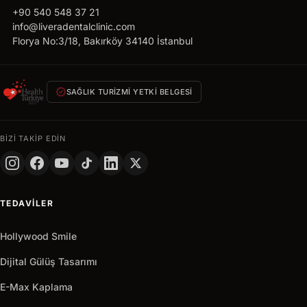
call
+90 540 548 37 21
mail
info@liveradentalclinic.com
location_on
Florya No:3/18, Bakırköy 34140 İstanbul
verified
SAĞLIK TURIZMI YETKI BELGESI
BIZI TAKIP EDIN
TEDAVILER
Hollywood Smile
Dijital Gülüş Tasarımı
E-Max Kaplama