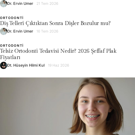
Dr. Ervin Umer
21 Tem 2026
ORTODONTI
L
Diş Telleri Çıktıktan Sonra Dişler Bozulur mu?
Dr. Ervin Umer
16 Tem 2026
ORTODONTI
L
Telsiz Ortodonti Tedavisi Nedir? 2026 Şeffaf Plak
Fiyatları
Dt. Hüseyin Hilmi Kul
19 Haz 2026