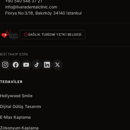
call
alın
+90 540 548 37 21
mail
info@liveradentalclinic.com
24
location_on
Florya No:3/18, Bakırköy 34140 İstanbul
saat
içinde
size
verified
özel
SAĞLIK TURIZMI YETKI BELGESI
teklif
AD
BIZI TAKIP EDIN
SOYAD
TELEFON
TEDAVILER
+7
Russia
+7
Hollywood Smile
Hemen
arrow_outward
Al
Dijital Gülüş Tasarımı
E-Max Kaplama
Zirkonyum Kaplama