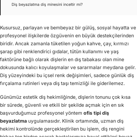
Diş beyazlatma diş minesini inceltir mi?
Kusursuz, parlayan ve bembeyaz bir gülüş, sosyal hayatta ve
profesyonel ilişkilerde özgüvenin en büyük destekçilerinden
biridir. Ancak zamanla tüketilen yoğun kahve, çay, kırmızı
şarap gibi renklendirici gıdalar, tütün kullanımı ve yaş
faktörüne bağlı olarak dişlerin en dış tabakası olan mine
dokusunda kalıcı koyulaşmalar ve sararmalar meydana gelir.
Diş yüzeyindeki bu içsel renk değişimleri, sadece günlük diş
fırçalama rutinleri veya diş taşı temizliği ile giderilemez.
Günümüz estetik diş hekimliğinde, dişlerin tonunu çok kısa
bir sürede, güvenli ve etkili bir şekilde açmak için en sık
başvurduğumuz profesyonel yöntem
ofis tipi diş
beyazlatma
uygulamasıdır. Klinik ortamında, uzman diş
hekimi kontrolünde gerçekleştirilen bu işlem, diş rengini
birkaç ton birden açarak hastalarımıza hayal ettikleri beyaz