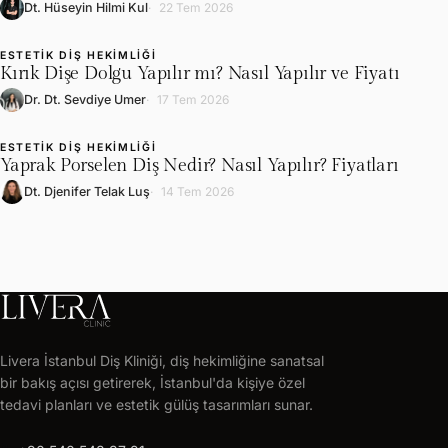
Dt. Hüseyin Hilmi Kul
22 Tem 2026
ESTETIK DIŞ HEKIMLIĞI
L
Kırık Dişe Dolgu Yapılır mı? Nasıl Yapılır ve Fiyatı
Dr. Dt. Sevdiye Umer
17 Tem 2026
ESTETIK DIŞ HEKIMLIĞI
L
Yaprak Porselen Diş Nedir? Nasıl Yapılır? Fiyatları
Dt. Djenifer Telak Luş
14 Tem 2026
LIVERA
CLINIC
Livera İstanbul Diş Kliniği, diş hekimliğine sanatsal
Ücretsiz
bir bakış açısı getirerek, İstanbul'da kişiye özel
tedavi
tedavi planları ve estetik gülüş tasarımları sunar.
planı