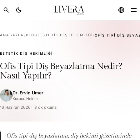
menu
search
dark_mode
language
ANASAYFA
/
BLOG
/
ESTETIK DIŞ HEKIMLIĞI
/
OFIS TIPI DIŞ BEYA
ESTETIK DIŞ HEKIMLIĞI
Ofis Tipi Diş Beyazlatma Nedir?
Nasıl Yapılır?
Dr. Ervin Umer
Kurucu Hekim
16 Haziran 2026
8 dk okuma
Ofis tipi diş beyazlatma, diş hekimi gözetiminde