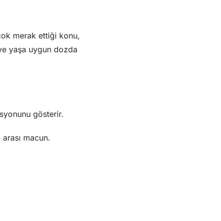
çok merak ettiği konu,
ü ve yaşa uygun dozda
asyonunu gösterir.
M arası macun.