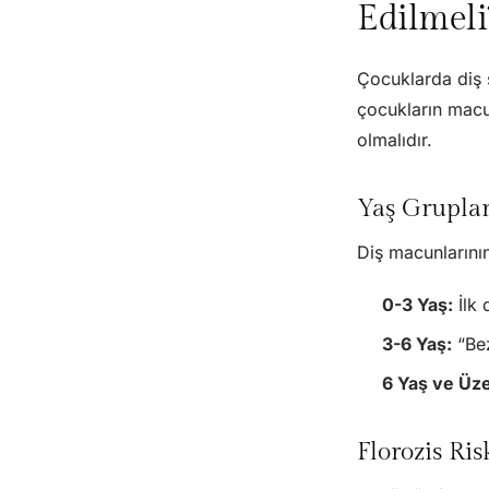
Edilmeli
Çocuklarda diş s
çocukların macu
olmalıdır.
Yaş Gruplar
Diş macunlarının
0-3 Yaş:
İlk 
3-6 Yaş:
“Bez
6 Yaş ve Üze
Florozis Ris