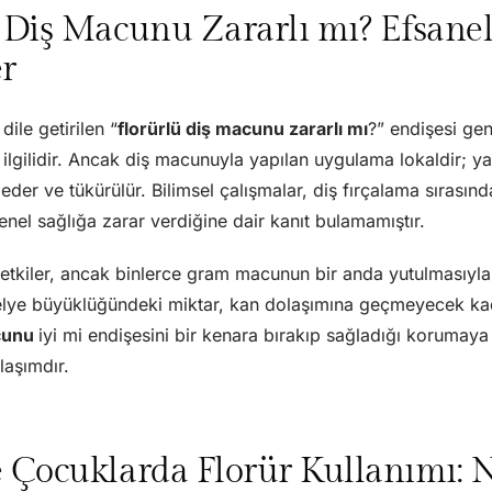
 Diş Macunu Zararlı mı? Efsanel
r
ile getirilen “
florürlü diş macunu zararlı mı
?” endişesi ge
e ilgilidir. Ancak diş macunuyla yapılan uygulama lokaldir; ya
der ve tükürülür. Bilimsel çalışmalar, diş fırçalama sırasında
genel sağlığa zarar verdiğine dair kanıt bulamamıştır.
 etkiler, ancak binlerce gram macunun bir anda yutulmasıyl
lye büyüklüğündeki miktar, kan dolaşımına geçmeyecek kada
acunu
iyi mi endişesini bir kenara bırakıp sağladığı koruma
laşımdır.
 Çocuklarda Florür Kullanımı: N