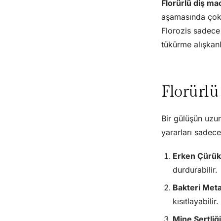
Florürlü diş m
aşamasında çok 
Florozis sadece
tükürme alışkan
Florürlü
Bir gülüşün uzu
yararları sadece
Erken Çürükl
durdurabilir.
Bakteri Meta
kısıtlayabilir.
Mine Sertliğin