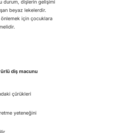
u durum, dişlerin gelişimi
şan beyaz lekelerdir.
 önlemek için çocuklara
elidir.
rürlü diş macunu
aki çürükleri
üretme yeteneğini
ir.