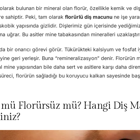
arak bulunan bir mineral olan florür, özellikle kemik ve diş
e sahiptir. Peki, tam olarak
florürlü diş macunu
ne işe yara
kobik yapısında gizlidir. Dişlerimiz gün içerisinde yediğimi
sına uğrar. Bu asitler mine tabakasından mineralleri uzaklaştırı
da bir onarıcı görevi görür. Tükürükteki kalsiyum ve fosfat i
yine geri yerleşir. Buna “remineralizasyon” denir. Florürün 
nal mine yapısından bile daha sert ve asitlere karşı daha direnç
üreci, florürün sağladığı bu koruyucu kalkan sayesinde baş
ü mü Florürsüz mü? Hangi Diş 
iniz?