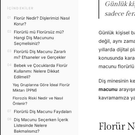
Günlük kiş
İÇINDEKILER
sadece fer
Florür Nedir? Dişlerimizi Nasıl
Korur?
Florürlü mü Florürsüz mü?
Günlük kişisel b
Hangi Diş Macununu
değil, aynı zam
Seçmelisiniz?
yıllarda dijital 
Florürlü Diş Macunu Zararlı
mı? Efsaneler ve Gerçekler
konusunda karars
Bebek ve Çocuklarda Florür
macunu florürlü 
Kullanımı: Nelere Dikkat
Edilmeli?
Diş minesinin k
Yaş Gruplarına Göre İdeal Florür
macunu
arayışı
Miktarı (PPM)
kavramamıza yar
Florozis Riski Nedir ve Nasıl
Önlenir?
Florürlü Diş Macunu Faydaları
Diş Macunu Seçerken İçerik
Florür N
Listesinde Nelere
Bakmalısınız?