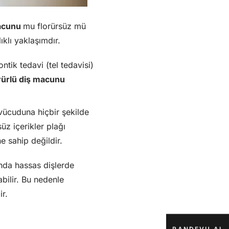
macunu
mu florürsüz mü
ıklı yaklaşımdır.
ntik tedavi (tel tedavisi)
rürlü diş macunu
vücuduna hiçbir şekilde
üz içerikler plağı
e sahip değildir.
nda hassas dişlerde
bilir. Bu nedenle
r.