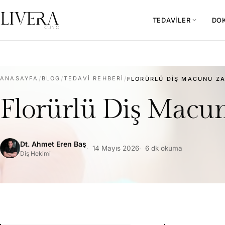
TEDAVILER
DO
expand_more
ANASAYFA
/
BLOG
/
TEDAVI REHBERI
/
FLORÜRLÜ DIŞ MACUNU ZAR
Florürlü Diş Macun
Dt. Ahmet Eren Baş
14 Mayıs 2026
6 dk okuma
Diş Hekimi