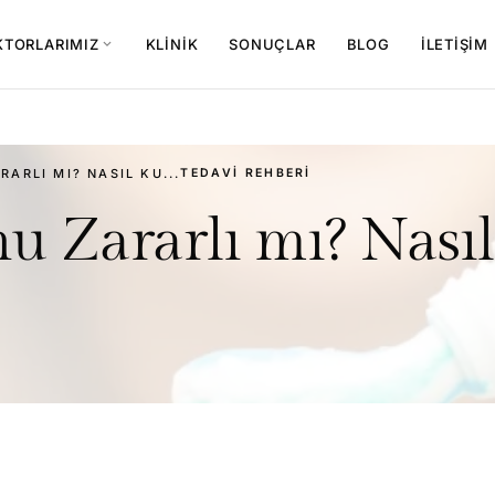
KTORLARIMIZ
KLINIK
SONUÇLAR
BLOG
İLETIŞIM
expand_more
ARLI MI? NASIL KU...
TEDAVI REHBERI
u Zararlı mı? Nasıl