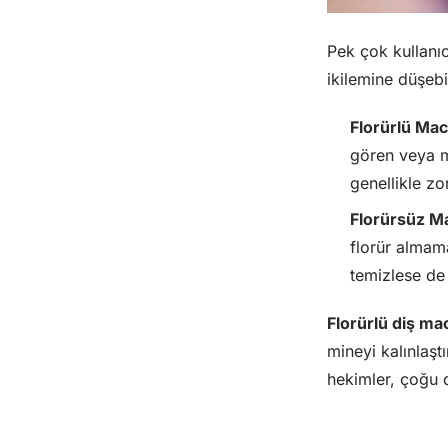
Pek çok kullanıc
ikilemine düşebi
Florürlü Mac
gören veya mi
genellikle zo
Florürsüz M
florür almama
temizlese de 
Florürlü diş m
mineyi kalınlaşt
hekimler, çoğu 