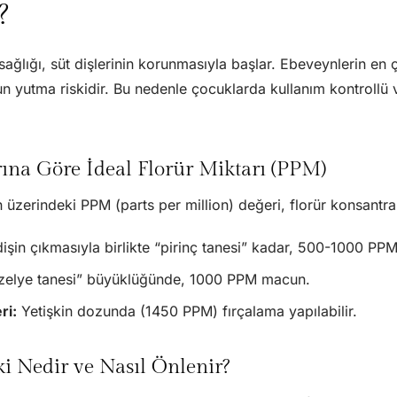
?
ağlığı, süt dişlerinin korunmasıyla başlar. Ebeveynlerin en 
n yutma riskidir. Bu nedenle çocuklarda kullanım kontroll
ına Göre İdeal Florür Miktarı (PPM)
 üzerindeki PPM (parts per million) değeri, florür konsantr
dişin çıkmasıyla birlikte “pirinç tanesi” kadar, 500-1000 PP
elye tanesi” büyüklüğünde, 1000 PPM macun.
ri:
Yetişkin dozunda (1450 PPM) fırçalama yapılabilir.
ki Nedir ve Nasıl Önlenir?