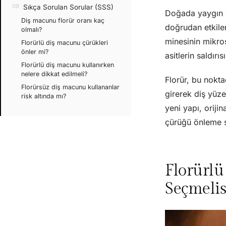
Sıkça Sorulan Sorular (SSS)
Doğada yaygın ol
Diş macunu florür oranı kaç
doğrudan etkiler
olmalı?
minesinin mikros
Florürlü diş macunu çürükleri
önler mi?
asitlerin saldırı
Florürlü diş macunu kullanırken
nelere dikkat edilmeli?
Florür, bu nokta
Florürsüz diş macunu kullananlar
girerek diş yüze
risk altında mı?
yeni yapı, oriji
çürüğü önleme s
Florürl
Seçmelis