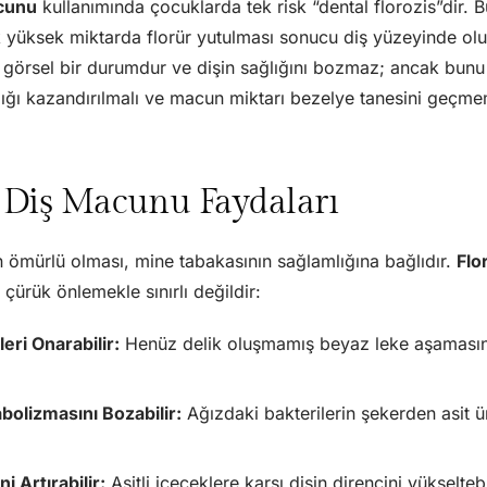
acunu
kullanımında çocuklarda tek risk “dental florozis”dir. B
yüksek miktarda florür yutulması sonucu diş yüzeyinde olu
 görsel bir durumdur ve dişin sağlığını bozmaz; ancak bunu
lığı kazandırılmalı ve macun miktarı bezelye tanesini geçmem
 Diş Macunu Faydaları
n ömürlü olması, mine tabakasının sağlamlığına bağlıdır.
Flo
 çürük önlemekle sınırlı değildir:
eri Onarabilir:
Henüz delik oluşmamış beyaz leke aşamasınd
bolizmasını Bozabilir:
Ağızdaki bakterilerin şekerden asit 
i Artırabilir:
Asitli içeceklere karşı dişin direncini yükseltebil