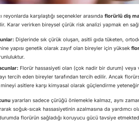
ı reyonlarda karşılaştığı seçenekler arasında
florürlü diş 
lir. Karar verirken bireysel çürük risk analizi yapmak en sağl
unlar:
Dişlerinde sık çürük oluşan, asitli gıda tüketen, ortodo
ne yapısı genetik olarak zayıf olan bireyler için yüksek
flo
runluluktur.
acunlar:
Florür hassasiyeti olan (çok nadir bir durum) veya 
yı tercih eden bireyler tarafından tercih edilir. Ancak florürs
mineyi asitlere karşı kimyasal olarak güçlendirme yeteneğin
acunu
yararları sadece çürüğü önlemekle kalmaz, aynı zama
ırarak soğuk-sıcak hassasiyetinin azalmasına da yardımcı ola
durumda florürün sağladığı koruyucu gücü tavsiye etmektedi