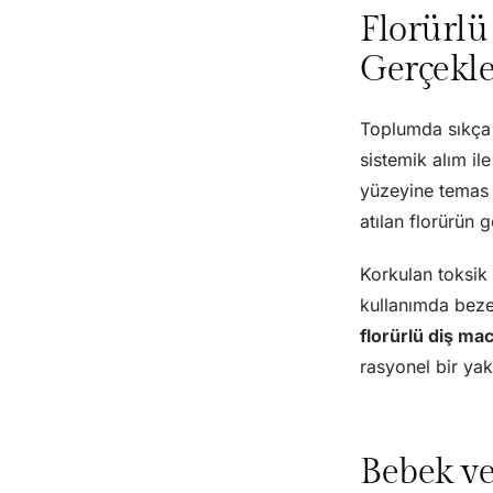
Florürlü
Gerçekle
Toplumda sıkça d
sistemik alım il
yüzeyine temas e
atılan florürün 
Korkulan toksik
kullanımda beze
florürlü diş m
rasyonel bir yak
Bebek ve