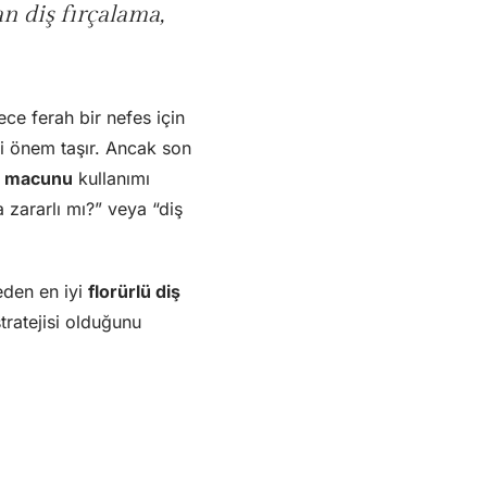
n diş fırçalama,
ece ferah bir nefes için
i önem taşır. Ancak son
iş macunu
kullanımı
 zararlı mı?” veya “diş
eden en iyi
florürlü diş
tratejisi olduğunu