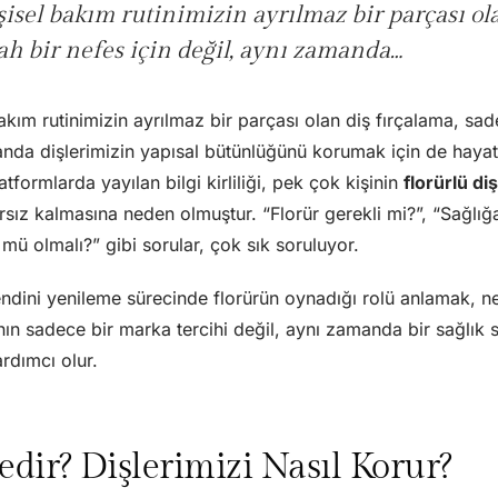
isel bakım rutinimizin ayrılmaz bir parçası ola
ah bir nefes için değil, aynı zamanda…
akım rutinimizin ayrılmaz bir parçası olan diş fırçalama, sad
anda dişlerimizin yapısal bütünlüğünü korumak için de hayat
platformlarda yayılan bilgi kirliliği, pek çok kişinin
florürlü d
ız kalmasına neden olmuştur. “Florür gerekli mi?”, “Sağlığa
mü olmalı?” gibi sorular, çok sık soruluyor.
endini yenileme sürecinde florürün oynadığı rolü anlamak, n
nın sadece bir marka tercihi değil, aynı zamanda bir sağlık s
dımcı olur.
edir? Dişlerimizi Nasıl Korur?