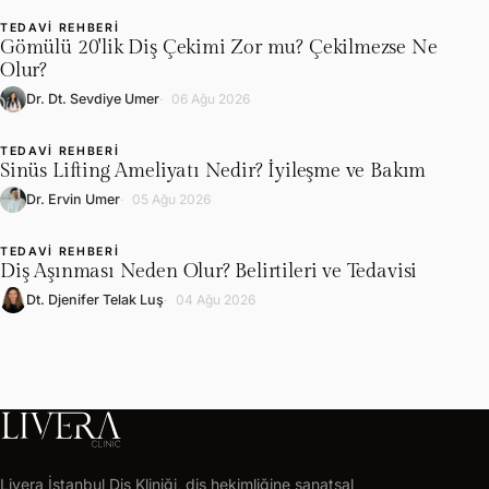
TEDAVI REHBERI
L
Gömülü 20'lik Diş Çekimi Zor mu? Çekilmezse Ne
Olur?
Dr. Dt. Sevdiye Umer
06 Ağu 2026
TEDAVI REHBERI
L
Sinüs Lifting Ameliyatı Nedir? İyileşme ve Bakım
Dr. Ervin Umer
05 Ağu 2026
TEDAVI REHBERI
L
Diş Aşınması Neden Olur? Belirtileri ve Tedavisi
Dt. Djenifer Telak Luş
04 Ağu 2026
LIVERA
CLINIC
Livera İstanbul Diş Kliniği, diş hekimliğine sanatsal