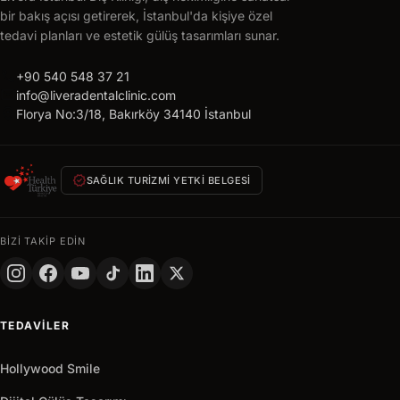
Ücretsiz
bir bakış açısı getirerek, İstanbul'da kişiye özel
tedavi
tedavi planları ve estetik gülüş tasarımları sunar.
planı
call
alın
+90 540 548 37 21
mail
info@liveradentalclinic.com
24
location_on
Florya No:3/18, Bakırköy 34140 İstanbul
saat
içinde
size
verified
özel
SAĞLIK TURIZMI YETKI BELGESI
teklif
AD
BIZI TAKIP EDIN
SOYAD
TELEFON
TEDAVILER
+90
Turkey
+90
Hollywood Smile
Hemen
arrow_outward
Al