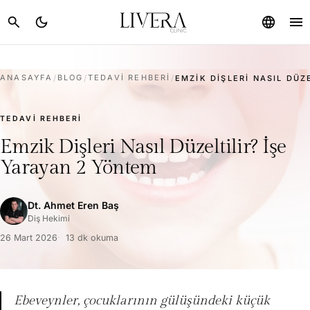
menu
search
dark_mode
language
ANASAYFA
/
BLOG
/
TEDAVI REHBERI
/
EMZIK DIŞLERI NASIL DÜZE
TEDAVI REHBERI
Emzik Dişleri Nasıl Düzeltilir? İşe
Yarayan 2 Yöntem
Dt. Ahmet Eren Baş
Diş Hekimi
26 Mart 2026
13 dk okuma
Ebeveynler, çocuklarının gülüşündeki küçük