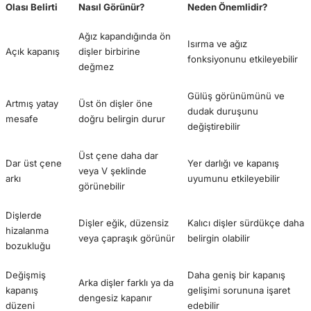
Olası Belirti
Nasıl Görünür?
Neden Önemlidir?
Ağız kapandığında ön
Isırma ve ağız
Açık kapanış
dişler birbirine
fonksiyonunu etkileyebilir
değmez
Gülüş görünümünü ve
Artmış yatay
Üst ön dişler öne
dudak duruşunu
mesafe
doğru belirgin durur
değiştirebilir
Üst çene daha dar
Dar üst çene
Yer darlığı ve kapanış
veya V şeklinde
arkı
uyumunu etkileyebilir
görünebilir
Dişlerde
Dişler eğik, düzensiz
Kalıcı dişler sürdükçe daha
hizalanma
veya çapraşık görünür
belirgin olabilir
bozukluğu
Değişmiş
Daha geniş bir kapanış
Arka dişler farklı ya da
kapanış
gelişimi sorununa işaret
dengesiz kapanır
düzeni
edebilir