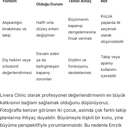
Yöntem
Temel Amaç
Not
Olduğu Durum
Küçük
Büyümenin
Alışkanlığın
Hafif-orta
yaşlarda ilk
kapanışı
bırakılması ve
düzey erken
seçenek
dengelemesine
takip
değişimler
olarak
fırsat vermek
düşünülebilir
Devam eden
Takip veya
Diş hekimi veya
ya da
Dizilimi ve
aparey
ortodonti
belirginleşen
fonksiyonu
kullanımı
değerlendirmesi
kapanış
desteklemek
içerebilir
sorunları
Livera Clinic olarak profesyonel değerlendirmenin en büyük
katkısının bağlam sağlamak olduğunu düşünüyoruz.
Fotoğrafta benzer görünen iki çocuk, aslında çok farklı takip
planlarına ihtiyaç duyabilir. Büyümeyle ilişkili bir konu, yine
büyüme perspektifiyle yorumlanmalıdır. Bu nedenle Emzik