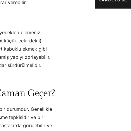
RANDEVU AL
ar verebilir.
iyecekleri elemeniz
ibi küçük çekirdekli)
ert kabuklu ekmek gibi
iş yapıyı zorlayabilir.
dar sürdürülmelidir.
 Zaman Geçer?
bir durumdur. Genellikle
me tepkisidir ve bir
astalarda görülebilir ve