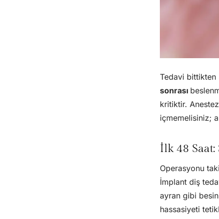
Tedavi bittikte
sonrası
beslenm
kritiktir. Anest
içmemelisiniz; a
İlk 48 Saat
Operasyonu taki
İmplant diş ted
ayran gibi besi
hassasiyeti tet