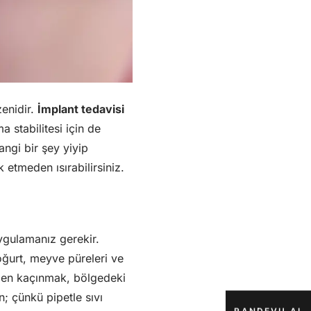
zenidir.
İmplant tedavisi
 stabilitesi için de
angi bir şey yiyip
 etmeden ısırabilirsiniz.
ygulamanız gerekir.
oğurt, meyve püreleri ve
rden kaçınmak, bölgedeki
; çünkü pipetle sıvı