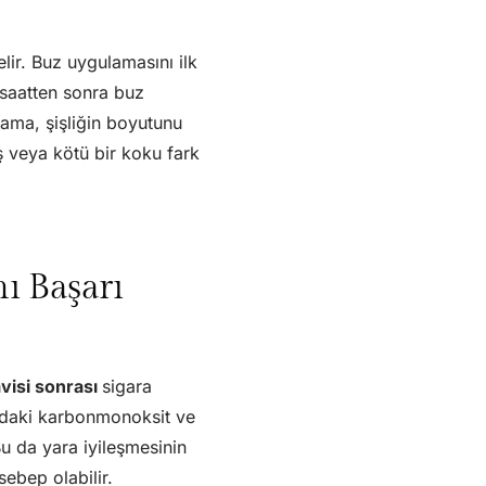
ir. Buz uygulamasını ilk
 saatten sonra buz
lama, şişliğin boyutunu
ş veya kötü bir koku fark
ı Başarı
visi sonrası
sigara
ındaki karbonmonoksit ve
 Bu da yara iyileşmesinin
ebep olabilir.