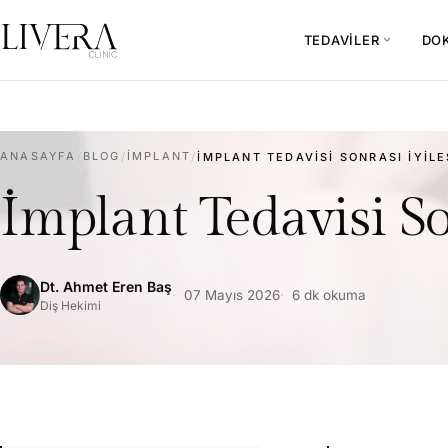
TEDAVILER
DO
expand_more
ANASAYFA
/
BLOG
/
İMPLANT
/
İMPLANT TEDAVISI SONRASI İYILE
İmplant Tedavisi S
Dt. Ahmet Eren Baş
07 Mayıs 2026
6 dk okuma
Diş Hekimi