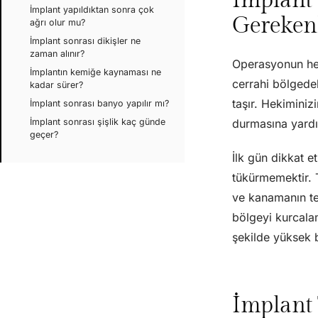
İmplant yapıldıktan sonra çok
Gereken
ağrı olur mu?
İmplant sonrası dikişler ne
zaman alınır?
Operasyonun hem
İmplantın kemiğe kaynaması ne
cerrahi bölgede
kadar sürer?
taşır. Hekiminiz
İmplant sonrası banyo yapılır mı?
İmplant sonrası şişlik kaç günde
durmasına yardı
geçer?
İlk gün dikkat 
tükürmemektir. 
ve kanamanın tek
bölgeyi kurcala
şekilde yüksek b
İmplant 