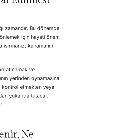
dığı zamandır. Bu dönemde
 önlemek için hayati önem
ca ısırmanız, kanamanın
şarı atmamak ve
tının yerinden oynamasına
le kontrol etmekten veya
zdan yukarıda tutacak
r.
enir, Ne