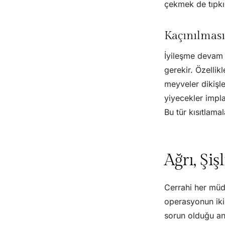
çekmek de tıpkı
Kaçınılması 
İyileşme devam
gerekir. Özellikl
meyveler dikişle
yiyecekler impl
Bu tür kısıtlama
Ağrı, Ş
Cerrahi her müda
operasyonun ikin
sorun olduğu anl