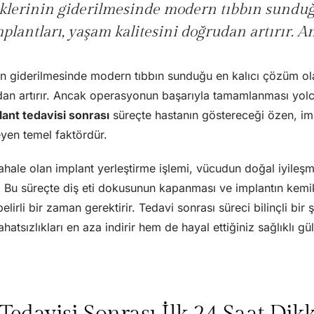
iklerinin giderilmesinde modern tıbbın sundu
mplantları, yaşam kalitesini doğrudan artırır.
nin giderilmesinde modern tıbbın sunduğu en kalıcı çözüm ol
udan artırır. Ancak operasyonun başarıyla tamamlanması yol
lant tedavisi sonrası
süreçte hastanın göstereceği özen, i
leyen temel faktördür.
ahale olan implant yerleştirme işlemi, vücudun doğal iyileş
r. Bu süreçte diş eti dokusunun kapanması ve implantın kem
elirli bir zaman gerektirir. Tedavi sonrası süreci bilinçli bi
hatsızlıkları en aza indirir hem de hayal ettiğiniz sağlıklı 
Tedavisi Sonrası İlk 24 Saat Dik