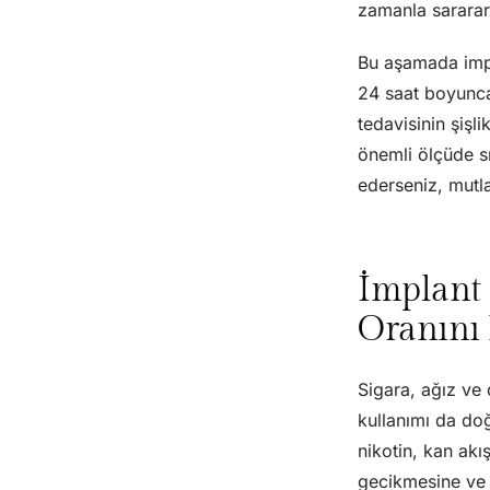
zamanla sararar
Bu aşamada impl
24 saat boyunca
tedavisinin şişl
önemli ölçüde sı
ederseniz, mutla
İmplant 
Oranını 
Sigara, ağız ve 
kullanımı da do
nikotin, kan akı
gecikmesine ve 