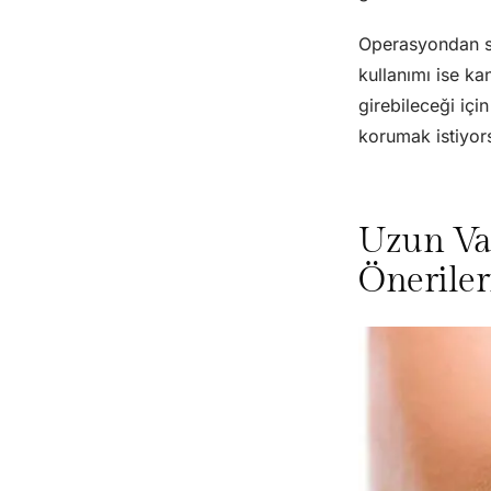
Operasyondan son
kullanımı ise kan
girebileceği içi
korumak istiyors
Uzun Vad
Öneriler