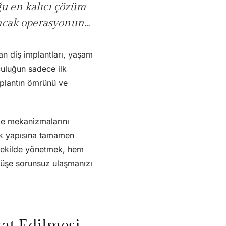
ğu en kalıcı çözüm
 Ancak operasyonun…
an diş implantları, yaşam
culuğun sadece ilk
mplantın ömrünü ve
me mekanizmalarını
ik yapısına tamamen
r şekilde yönetmek, hem
gülüşe sorunsuz ulaşmanızı
kat Edilmesi