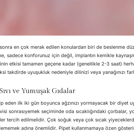
n sonra en çok merak edilen konulardan biri de beslenme dü
e, sadece konforunuz için değil, implantın kemikle kaynaşma
ezinin etkisi tamamen geçene kadar (genellikle 2-3 saat) herh
ksi takdirde uyuşukluk nedeniyle dilinizi veya yanağınızı fark
: Sıvı ve Yumuşak Gıdalar
p eden ilk iki gün boyunca ağzınızı yormayacak bir diyet u
avisi sonrasıyemek seçiminde oda sıcaklığındaki çorbalar, y
nler tercih edilmelidir. Çok soğuk veya çok sıcak yiyecekle
iklememek adına önemlidir. Pipet kullanmamaya özen gösterin