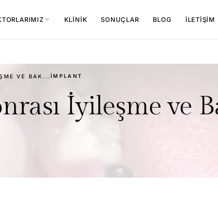
KTORLARIMIZ
KLINIK
SONUÇLAR
BLOG
İLETIŞIM
expand_more
ŞME VE BAK...
İMPLANT
onrası İyileşme ve 