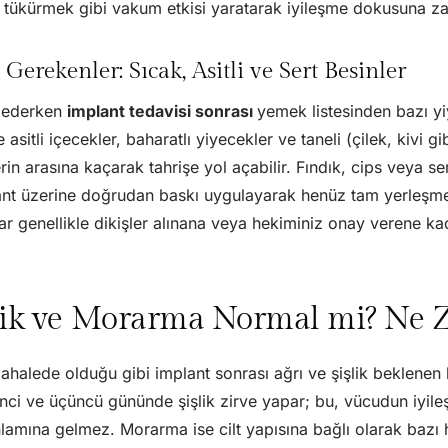
 tükürmek gibi vakum etkisi yaratarak iyileşme dokusuna zar
Gerekenler: Sıcak, Asitli ve Sert Besinler
 ederken
implant tedavisi sonrası
yemek listesinden bazı y
e asitli içecekler, baharatlı yiyecekler ve taneli (çilek, kivi g
rin arasına kaçarak tahrişe yol açabilir. Fındık, cips veya s
ant üzerine doğrudan baskı uygulayarak henüz tam yerleşmem
lar genellikle dikişler alınana veya hekiminiz onay verene ka
işlik ve Morarma Normal mi? Ne
halede olduğu gibi implant sonrası ağrı ve şişlik beklenen 
ci ve üçüncü gününde şişlik zirve yapar; bu, vücudun iyileş
amına gelmez. Morarma ise cilt yapısına bağlı olarak bazı h