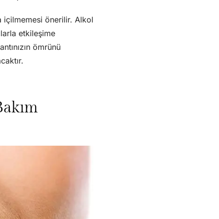
içilmemesi önerilir. Alkol
larla etkileşime
lantınızın ömrünü
caktır.
 Bakım