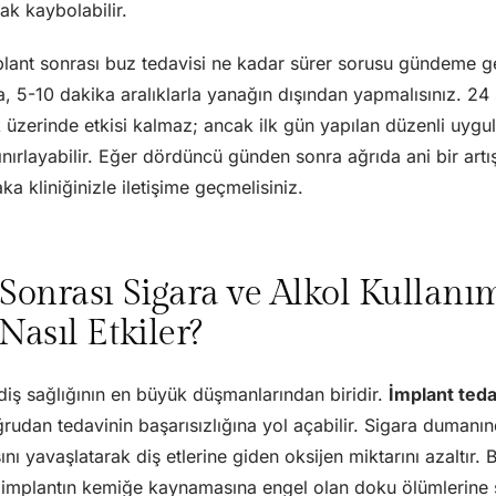
ak kaybolabilir.
ant sonrası buz tedavisi ne kadar sürer sorusu gündeme gel
, 5-10 dakika aralıklarla yanağın dışından yapmalısınız. 24
ik üzerinde etkisi kalmaz; ancak ilk gün yapılan düzenli uygu
nırlayabilir. Eğer dördüncü günden sonra ağrıda ani bir artı
ka kliniğinizle iletişime geçmelisiniz.
Sonrası Sigara ve Alkol Kullanım
Nasıl Etkiler?
diş sağlığının en büyük düşmanlarından biridir.
İmplant teda
ğrudan tedavinin başarısızlığına yol açabilir. Sigara duman
şını yavaşlatarak diş etlerine giden oksijen miktarını azaltır.
implantın kemiğe kaynamasına engel olan doku ölümlerine s