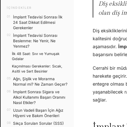
Diş eksikl
İÇINDEKILER
olan diş i
İmplant Tedavisi Sonrası İlk
24 Saat Dikkat Edilmesi
Gerekenler
Diş eksiklikleri
İmplant Tedavisi Sonrası
kalitesini doğr
Beslenme: Ne Yenir, Ne
aşamasıdır.
İmp
Yenmez?
İlk 48 Saat: Sıvı ve Yumuşak
başarısını belir
Gıdalar
Kaçınılması Gerekenler: Sıcak,
Cerrahi bir müd
Asitli ve Sert Besinler
harekete geçiri
Ağrı, Şişlik ve Morarma
entegre olması b
Normal mi? Ne Zaman Geçer?
yaşanabilecek ra
İmplant Sonrası Sigara ve
Alkol Kullanımı Başarı Oranını
sağlar.
Nasıl Etkiler?
Uzun Vadeli Başarı İçin Ağız
Hijyeni ve Bakım Önerileri
Sıkça Sorulan Sorular (SSS)
İmplant 