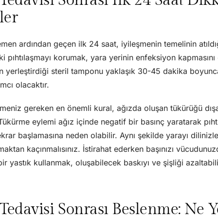
ler
en ardından geçen ilk 24 saat, iyileşmenin temelinin atıl
ki pıhtılaşmayı korumak, yara yerinin enfeksiyon kapmasını
in yerleştirdiği steril tamponu yaklaşık 30-45 dakika boyun
mcı olacaktır.
etmeniz gereken en önemli kural, ağızda oluşan tükürüğü dı
Tükürme eylemi ağız içinde negatif bir basınç yaratarak pıh
rar başlamasına neden olabilir. Aynı şekilde yarayı diliniz
maktan kaçınmalısınız. İstirahat ederken başınızı vücudunu
ir yastık kullanmak, oluşabilecek baskıyı ve şişliği azaltabili
Tedavisi Sonrası Beslenme: Ne Y