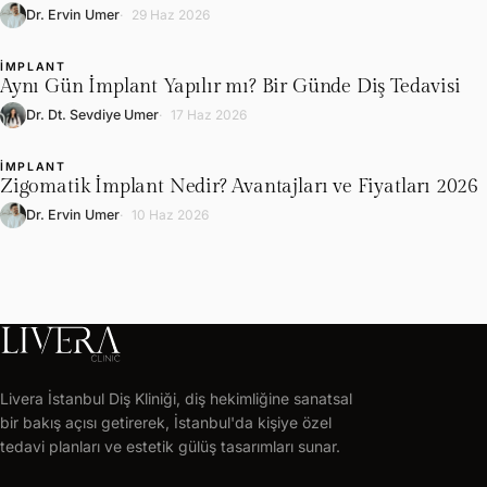
Dr. Ervin Umer
29 Haz 2026
İMPLANT
L
Aynı Gün İmplant Yapılır mı? Bir Günde Diş Tedavisi
Dr. Dt. Sevdiye Umer
17 Haz 2026
İMPLANT
L
Zigomatik İmplant Nedir? Avantajları ve Fiyatları 2026
Dr. Ervin Umer
10 Haz 2026
LIVERA
CLINIC
Livera İstanbul Diş Kliniği, diş hekimliğine sanatsal
Ücretsiz
bir bakış açısı getirerek, İstanbul'da kişiye özel
tedavi
tedavi planları ve estetik gülüş tasarımları sunar.
planı