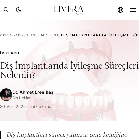
menu
search
dark_mode
language
ANASAYFA
/
BLOG
/
İMPLANT
/
DIŞ İMPLANTLARIDA İYILEŞME SÜR
İMPLANT
Diş İmplantlarıda İyileşme Süreçleri
Nelerdir?
Dt. Ahmet Eren Baş
Diş Hekimi
30 Mart 2026
5 dk okuma
Diş İmplantları süreci, yalnızca çene kemiğine