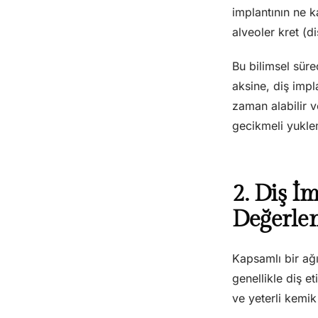
implantının ne k
alveoler kret (d
Bu bilimsel süre
aksine, diş impl
zaman alabilir v
gecikmeli yukle
2. Diş İ
Değerlen
Kapsamlı bir ağı
genellikle diş e
ve yeterli kemik 