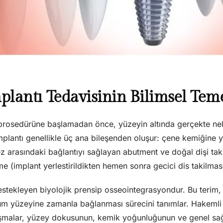
mplantı Tedavisinin Bilimsel Tem
ı prosedürüne başlamadan önce, yüzeyin altında gerçekte n
implantı genellikle üç ana bileşenden oluşur: çene kemiğine ye
ez arasındaki bağlantıyı sağlayan abutment ve doğal dişi tak
e (implant yerlestirildikten hemen sonra gecici dis takilma
estekleyen biyolojik prensip osseointegrasyondur. Bu terim,
yum yüzeyine zamanla bağlanması sürecini tanımlar. Hakemli 
şmalar, yüzey dokusunun, kemik yoğunluğunun ve genel sa