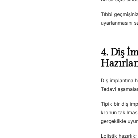
Tıbbi geçmişiniz
uyarlanmasını sa
4. Diş İ
Hazırla
Diş implantına h
Tedavi aşamaların
Tipik bir diş im
kronun takılması
gerçeklikle uyum
Lojistik hazırlı