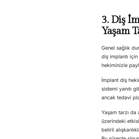
3. Diş İ
Yaşam Ta
Genel sağlık dur
diş implantı içi
hekiminizle payl
İmplant diş heki
sistemi yanıtı gi
ancak tedavi pla
Yaşam tarzı da a
üzerindeki etkis
belirli alışkanl
Bu süreçte sinu