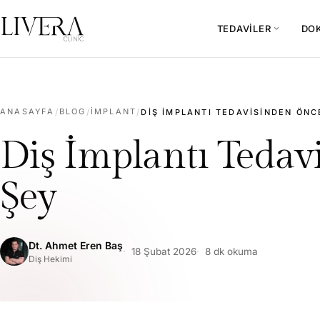
TEDAVILER
DO
expand_more
ANASAYFA
/
BLOG
/
İMPLANT
/
DIŞ İMPLANTI TEDAVISINDEN ÖNC
Diş İmplantı Teda
Şey
Dt. Ahmet Eren Baş
18 Şubat 2026
8 dk okuma
Diş Hekimi