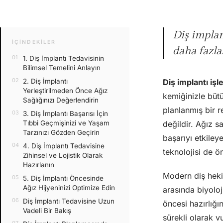
Diş implan
İÇINDEKILER
daha fazla
1. Diş İmplantı Tedavisinin
Bilimsel Temelini Anlayın
2. Diş İmplantı
Diş implantı işl
Yerleştirilmeden Önce Ağız
kemiğinizle büt
Sağlığınızı Değerlendirin
planlanmış bir r
3. Diş İmplantı Başarısı İçin
Tıbbi Geçmişinizi ve Yaşam
değildir. Ağız s
Tarzınızı Gözden Geçirin
başarıyı etkiley
4. Diş İmplantı Tedavisine
teknolojisi de ö
Zihinsel ve Lojistik Olarak
Hazırlanın
Modern diş heki
5. Diş İmplantı Öncesinde
Ağız Hijyeninizi Optimize Edin
arasında biyoloj
Diş İmplantı Tedavisine Uzun
öncesi hazırlığı
Vadeli Bir Bakış
sürekli olarak 