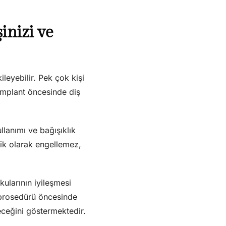
inizi ve
leyebilir. Pek çok kişi
 implant öncesinde diş
llanımı ve bağışıklık
atik olarak engellemez,
ularının iyileşmesi
tı prosedürü öncesinde
leceğini göstermektedir.