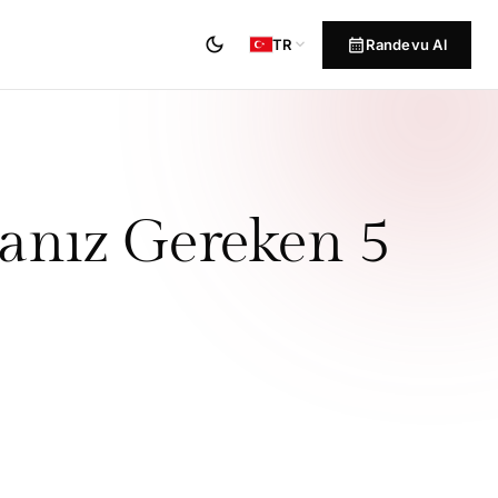
dark_mode
calendar_month
expand_more
Randevu Al
TR
anız Gereken 5