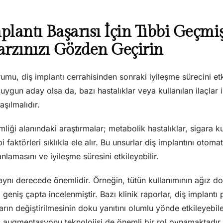
mplantı Başarısı İçin Tıbbi Geçmiş
rzınızı Gözden Geçirin
umu, diş implantı cerrahisinden sonraki iyileşme sürecini etki
n uygun aday olsa da, bazı hastalıklar veya kullanılan ilaçlar
aşılmalıdır.
mliği alanındaki araştırmalar; metabolik hastalıklar, sigara ku
bi faktörleri sıklıkla ele alır. Bu unsurlar diş implantını otom
nlamasını ve iyileşme süresini etkileyebilir.
ynı derecede önemlidir. Örneğin, tütün kullanımının ağız dok
i geniş çapta incelenmiştir. Bazı klinik raporlar, diş implan
ıkların değiştirilmesinin doku yanıtını olumlu yönde etkileyebi
s augmentasyonu teknolojisi de önemli bir rol oynamaktadır.