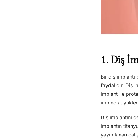
1. Diş İ
Bir diş implant
faydalıdır. Diş 
implant ile prot
immediat yuklem
Diş implantını d
implantın titan
yayımlanan çalı