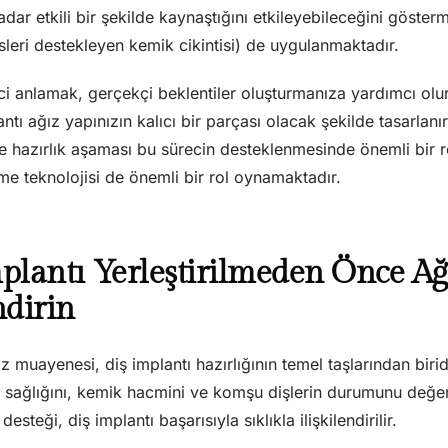
adar etkili bir şekilde kaynaştığını etkileyebileceğini göster
isleri destekleyen kemik cikintisi) de uygulanmaktadır.
ci anlamak, gerçekçi beklentiler oluşturmanıza yardımcı olur
antı ağız yapınızın kalıcı bir parçası olacak şekilde tasarlan
e hazırlık aşaması bu sürecin desteklenmesinde önemli bir r
me teknolojisi de önemli bir rol oynamaktadır.
mplantı Yerleştirilmeden Önce Ağı
dirin
z muayenesi, diş implantı hazırlığının temel taşlarından birid
ti sağlığını, kemik hacmini ve komşu dişlerin durumunu değerlen
desteği, diş implantı başarısıyla sıklıkla ilişkilendirilir.