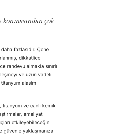
ine konmasından çok
k daha fazlasıdır. Çene
lanmış, dikkatlice
ece randevu almakla sınırlı
yileşmeyi ve uzun vadeli
e titanyum alasim
, titanyum ve canlı kemik
aştırmalar, ameliyat
çları etkileyebileceğini
 ve güvenle yaklaşmanıza