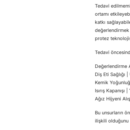
Tedavi edilmemiş
ortamı etkileyeb
katkı sağlayabil
değerlendirmek i
protez teknoloji
Tedavi öncesinde
Değerlendirme A
Diş Eti Sağlığı |
Kemik Yoğunluğu
Isırış Kapanışı |
Ağız Hijyeni Alış
Bu unsurların ön
ilişkili olduğun