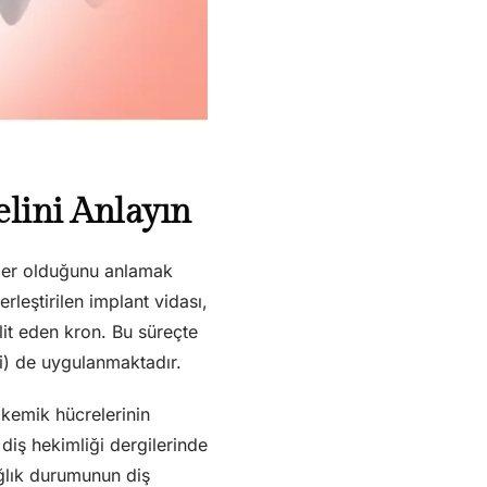
elini Anlayın
eler olduğunu anlamak
rleştirilen implant vidası,
lit eden kron. Bu süreçte
si) de uygulanmaktadır.
 kemik hücrelerinin
diş hekimliği dergilerinde
ğlık durumunun diş