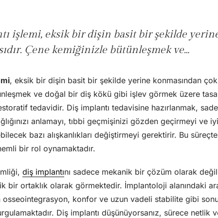
tı işlemi, eksik bir dişin basit bir şekilde yer
sıdır. Çene kemiğinizle bütünleşmek ve…
emi
, eksik bir dişin basit bir şekilde yerine konmasından ço
ünleşmek ve doğal bir diş kökü gibi işlev görmek üzere tasar
estoratif tedavidir. Diş implantı tedavisine hazırlanmak, sad
ağlığınızı anlamayı, tıbbi geçmişinizi gözden geçirmeyi ve i
ebilecek bazı alışkanlıkları değiştirmeyi gerektirir. Bu süreçt
nemli bir rol oynamaktadır.
mliği,
diş implantı
nı sadece mekanik bir çözüm olarak değil
ik bir ortaklık olarak görmektedir. İmplantoloji alanındaki ar
n osseointegrasyon, konfor ve uzun vadeli stabilite gibi sonu
vurgulamaktadır. Diş implantı düşünüyorsanız, sürece netlik