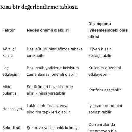
Kısa bir değerlendirme tablosu
Diş İmplantı
Faktör
Neden önemli olabilir?
iyileşmesindeki olası
etkisi
Ağız içi
Bazı süt ürünleri ağızda tabaka
Hijyen hissini
kalıntı
bırakabilir
zorlaştırabilir
İlaç
Bazı antibiyotiklerle kalsiyum
Kullanım düzenini
etkileşimi
zamanlaması önemli olabilir
etkileyebilir
Mide
Süt ürünleri bazı kişilerde
Konforu azaltabilir
bulantısı
ağırlık hissi yaratabilir
Laktoz intoleransı veya
İyileşme dönemini
Hassasiyet
sindirim tepkileri olabilir
zorlaştırabilir
Cerrahi alanda
Şekerli süt
Şeker ve yapışkanlık kalıntıyı
istenmeyen his