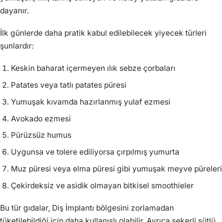
dayanır.
İlk günlerde daha pratik kabul edilebilecek yiyecek türleri
şunlardır:
Keskin baharat içermeyen ılık sebze çorbaları
Patates veya tatlı patates püresi
Yumuşak kıvamda hazırlanmış yulaf ezmesi
Avokado ezmesi
Pürüzsüz humus
Uygunsa ve tolere ediliyorsa çırpılmış yumurta
Muz püresi veya elma püresi gibi yumuşak meyve püreleri
Çekirdeksiz ve asidik olmayan bitkisel smoothieler
Bu tür gıdalar, Diş İmplantı bölgesini zorlamadan
tüketilebildiği için daha kullanışlı olabilir. Ayrıca şekerli sütlü