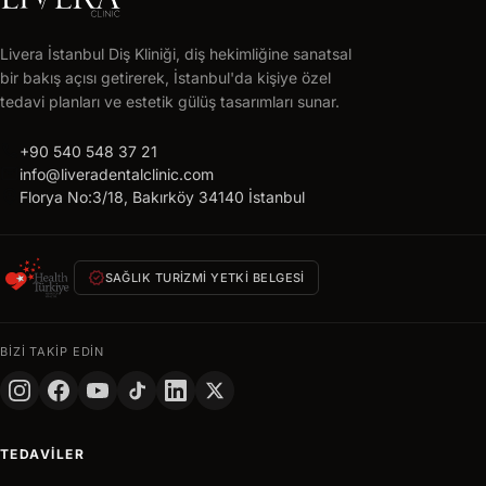
LIVERA
CLINIC
Livera İstanbul Diş Kliniği, diş hekimliğine sanatsal
Ücretsiz
bir bakış açısı getirerek, İstanbul'da kişiye özel
tedavi
tedavi planları ve estetik gülüş tasarımları sunar.
planı
call
alın
+90 540 548 37 21
mail
info@liveradentalclinic.com
24
location_on
Florya No:3/18, Bakırköy 34140 İstanbul
saat
içinde
size
verified
özel
SAĞLIK TURIZMI YETKI BELGESI
teklif
AD
BIZI TAKIP EDIN
SOYAD
TELEFON
TEDAVILER
+90
Turkey