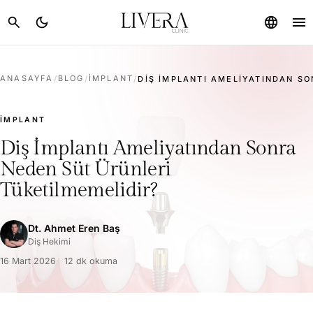
menu
search
dark_mode
language
ANASAYFA
/
BLOG
/
İMPLANT
/
DIŞ İMPLANTI AMELIYATINDAN SO
İMPLANT
Diş İmplantı Ameliyatından Sonra
Neden Süt Ürünleri
Tüketilmemelidir?
Dt. Ahmet Eren Baş
Diş Hekimi
16 Mart 2026
12 dk okuma