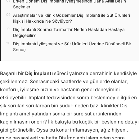
Erken Dönem Diş İmplantı İyileşmesinde Daha Akıllı Besin
Seçimleri
Araştırmalar ve Klinik Gözlemler Diş İmplantı ile Süt Ürünleri
İlişkisi Hakkında Ne Söylüyor?
Diş İmplantı Sonrası Talimatlar Neden Hastadan Hastaya
Değişebilir?
Diş İmplantı İyileşmesi ve Süt Ürünleri Üzerine Düşünceli Bir
Sonuç
Başarılı bir
Diş İmplantı
süreci yalnızca cerrahinin kendisiyle
şekillenmez. Sonrasındaki saatlerde ve günlerde olanlar;
konforu, iyileşme hızını ve hastanın genel deneyimini
etkileyebilir. İmplant tedavisinden sonra beslenmeyle ilgili en
sık sorulan sorulardan biri şudur: neden bazı klinikler Diş
İmplantı ameliyatından sonra bir süre süt ürünlerinden
kaçınılmasını önerir? İlk bakışta bu küçük bir beslenme detayı
gibi görünebilir. Oysa bu konu; inflamasyon, ağız hijyeni,
mide hassasiyeti ve hatta Diş İmplantı işleminden sonra