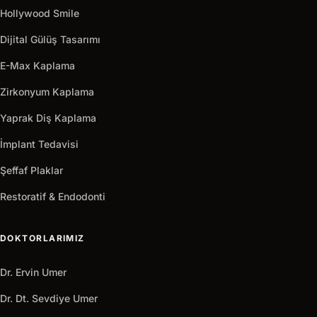
+90
Hollywood Smile
Hemen
arrow_outward
Al
Dijital Gülüş Tasarımı
E-Max Kaplama
Zirkonyum Kaplama
Yaprak Diş Kaplama
İmplant Tedavisi
Şeffaf Plaklar
Restoratif & Endodonti
DOKTORLARIMIZ
Dr. Ervin Umer
Dr. Dt. Sevdiye Umer