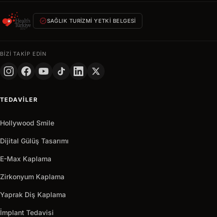
içinde
size
verified
özel
SAĞLIK TURIZMI YETKI BELGESI
teklif
AD
BIZI TAKIP EDIN
SOYAD
TELEFON
TEDAVILER
+90
Turkey
+90
Hollywood Smile
Hemen
arrow_outward
Al
Dijital Gülüş Tasarımı
E-Max Kaplama
Zirkonyum Kaplama
Yaprak Diş Kaplama
İmplant Tedavisi