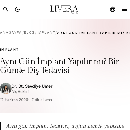
menu
search
dark_mode
language
ANASAYFA
/
BLOG
/
İMPLANT
/
AYNI GÜN İMPLANT YAPILIR MI? B
İMPLANT
Aynı Gün İmplant Yapılır mı? Bir
Günde Diş Tedavisi
Dr. Dt. Sevdiye Umer
Diş Hekimi
17 Haziran 2026
7 dk okuma
Aynı gün implant tedavisi, uygun kemik yapısına