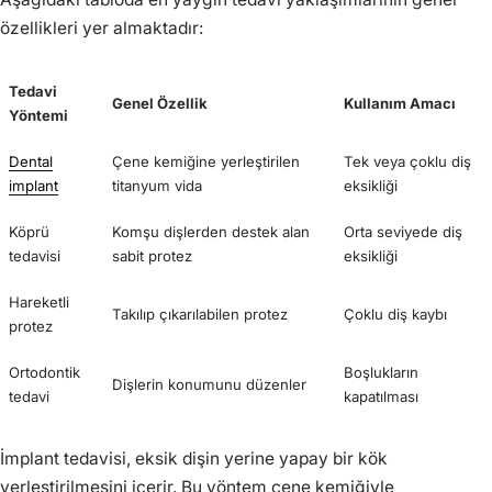
özellikleri yer almaktadır:
Tedavi
Genel Özellik
Kullanım Amacı
Yöntemi
Dental
Çene kemiğine yerleştirilen
Tek veya çoklu diş
implant
titanyum vida
eksikliği
Köprü
Komşu dişlerden destek alan
Orta seviyede diş
tedavisi
sabit protez
eksikliği
Hareketli
Takılıp çıkarılabilen protez
Çoklu diş kaybı
protez
Ortodontik
Boşlukların
Dişlerin konumunu düzenler
tedavi
kapatılması
İmplant tedavisi, eksik dişin yerine yapay bir kök
yerleştirilmesini içerir. Bu yöntem çene kemiğiyle