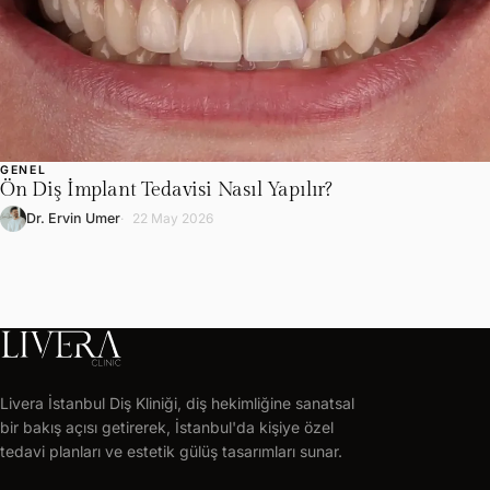
GENEL
Ön Diş İmplant Tedavisi Nasıl Yapılır?
Dr. Ervin Umer
22 May 2026
LIVERA
CLINIC
Livera İstanbul Diş Kliniği, diş hekimliğine sanatsal
Ücretsiz
bir bakış açısı getirerek, İstanbul'da kişiye özel
tedavi
tedavi planları ve estetik gülüş tasarımları sunar.
planı