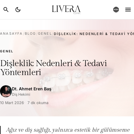
menu
search
dark_mode
language
ANASAYFA
/
BLOG
/
GENEL
/
DIŞLEKLIK: NEDENLERI & TEDAVI Y
GENEL
Dişleklik: Nedenleri & Tedavi
Yöntemleri
Dt. Ahmet Eren Baş
Diş Hekimi
10 Mart 2026
7 dk okuma
Ağız ve diş sağlığı, yalnızca estetik bir gülümseme