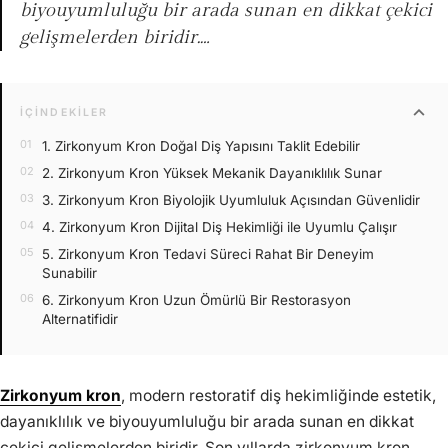
biyouyumluluğu bir arada sunan en dikkat çekici
gelişmelerden biridir.…
expand_more
İÇINDEKILER
1. Zirkonyum Kron Doğal Diş Yapısını Taklit Edebilir
2. Zirkonyum Kron Yüksek Mekanik Dayanıklılık Sunar
3. Zirkonyum Kron Biyolojik Uyumluluk Açısından Güvenlidir
4. Zirkonyum Kron Dijital Diş Hekimliği ile Uyumlu Çalışır
5. Zirkonyum Kron Tedavi Süreci Rahat Bir Deneyim
Sunabilir
6. Zirkonyum Kron Uzun Ömürlü Bir Restorasyon
Alternatifidir
Zirkonyum kron
, modern restoratif diş hekimliğinde estetik,
dayanıklılık ve biyouyumluluğu bir arada sunan en dikkat
çekici gelişmelerden biridir. Son yıllarda zirkonyum kron