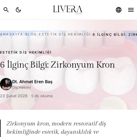
menu
search
dark_mode
language
ANASAYFA
/
BLOG
/
ESTETIK DIŞ HEKIMLIĞI
/
6 İLGINÇ BILGI: Z
ESTETIK DIŞ HEKIMLIĞI
6 İlginç Bilgi: Zirkonyum Kron
Dt. Ahmet Eren Baş
Diş Hekimi
23 Şubat 2026
5 dk okuma
Zirkonyum kron, modern restoratif diş
hekimliğinde estetik, dayanıklılık ve