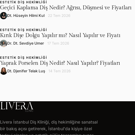
ESTETIK DIŞ HEKIMLIĞI
L
Geçici Kaplama Diş Nedir? Ağrısı, Düşmesi ve Fiyatları
Dt. Hüseyin Hilmi Kul
22 Tem 2026
ESTETIK DIŞ HEKIMLIĞI
L
Kırık Dişe Dolgu Yapılır mı? Nasıl Yapılır ve Fiyatı
Dr. Dt. Sevdiye Umer
17 Tem 2026
ESTETIK DIŞ HEKIMLIĞI
L
Yaprak Porselen Diş Nedir? Nasıl Yapılır? Fiyatları
Dt. Djenifer Telak Luş
14 Tem 2026
LIVERA
CLINIC
Livera İstanbul Diş Kliniği, diş hekimliğine sanatsal
Ücretsiz
bir bakış açısı getirerek, İstanbul'da kişiye özel