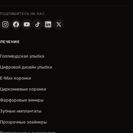
ФИО
ПОДПИШИТЕСЬ НА НАС
ТЕЛЕФОН
+90
Turkey
+90
ЛЕЧЕНИЕ
arrow_outward
Получить
Голливудская улыбка
Цифровой дизайн улыбки
E-Max коронки
Циркониевые коронки
Фарфоровые виниры
Зубные имплантаты
Прозрачные элайнеры
Реставрация и эндодонтия