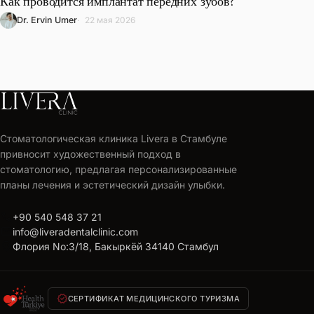
Как проводится имплантат передних зубов?
Dr. Ervin Umer
22 мая 2026
LIVERA
CLINIC
Стоматологическая клиника Livera в Стамбуле
Получите
привносит художественный подход в
бесплатный
стоматологию, предлагая персонализированные
план
планы лечения и эстетический дизайн улыбки.
лечения
call
+90 540 548 37 21
Персональное
mail
info@liveradentalclinic.com
предложение
location_on
Флория No:3/18, Бакыркёй 34140 Стамбул
в
течение
24
verified
часов
СЕРТИФИКАТ МЕДИЦИНСКОГО ТУРИЗМА